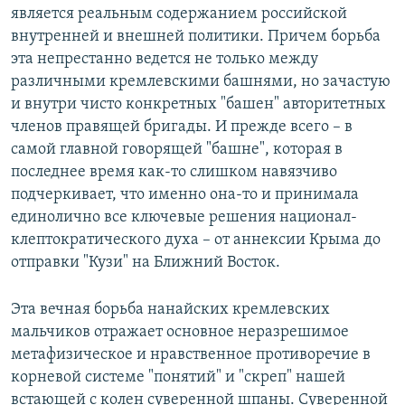
является реальным содержанием российской
внутренней и внешней политики. Причем борьба
эта непрестанно ведется не только между
различными кремлевскими башнями, но зачастую
и внутри чисто конкретных "башен" авторитетных
членов правящей бригады. И прежде всего – в
самой главной говорящей "башне", которая в
последнее время как-то слишком навязчиво
подчеркивает, что именно она-то и принимала
единолично все ключевые решения национал-
клептократического духа – от аннексии Крыма до
отправки "Кузи" на Ближний Восток.
Эта вечная борьба нанайских кремлевских
мальчиков отражает основное неразрешимое
метафизическое и нравственное противоречие в
корневой системе "понятий" и "скреп" нашей
встающей с колен суверенной шпаны. Суверенной