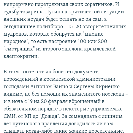
непрерывно перетряхивал своих соратников. И
судьбу товарища Путина в критической ситуации
внешних неудач будет решать не он сам, а
сегодняшнее политбюро – 15–20 авторитетнейших
мудрецов, которые обопрутся на "мнение
народное", то есть настроение 100 или 200
"смотрящих" из второго эшелона кремлевской
клептократии.
В этом контексте любопытен документ,
порожденный в кремлевской администрации
господами Антоном Вайно и Сергеем Кириенко –
видимо, не без помощи их знаменитого нооскопа –
и в ночь с 19 на 20 февраля вброшенный в
обязательном порядке в некоторые управляемые
СМИ, от КП до "Дождя". За семнадцать с лишним
лет путинского правления доводилось ли вам
слышать когда-либо такие жалкие просительные,