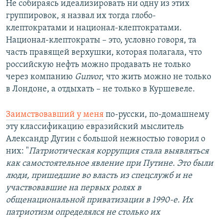
Не собираясь идеализировать ни одну из этих
группировок, я назвал их тогда глобо-
клептократами и национал-клептократами.
Национал-клептократы – это, условно говоря, та
часть правящей верхушки, которая полагала, что
российскую нефть можно продавать не только
через компанию
Gunvor
, что жить можно не только
в Лондоне, а отдыхать – не только в Куршевеле.
Заимствовавший у меня
по-русски, по-домашнему
эту классификацию евразийский мыслитель
Александр Дугин с большой нежностью говорил о
них: "
Патриотическая коррупция стала выявляться
как самостоятельное явление при Путине. Это были
люди, пришедшие во власть из спецслужб и не
участвовавшие на первых ролях в
общенациональной приватизации в 1990-е. Их
патриотизм определялся не столько их