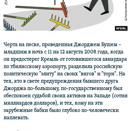
ПРИСОЕДИНЯЙТЕСЬ!
ПОБЕДИТЕЛЕЙ НЕ СУДЯТ?
КРЫМ.НЕПОКОРЕННЫЙ
ELIFBE
УКРАИНСКАЯ ПРОБЛЕМА КРЫМА
Все сайты RFE/RL
Черта на песке, проведенная Джорджем Бушем –
младшим в ночь с 11 на 12 августа 2008 года, когда
он предостерег Кремль от готовившегося авиаудара
по тбилисскому аэропорту, разделила российскую
политическую "элиту" на своих "вигов" и "тори". На
тех, кто в свете предупреждения бывшего друга
Джорджа по-большому, по-государственному был
обеспокоен судьбой своих активов на Западе (сотни
миллиардов долларов), и тех, кому на эти
зарубежные бабки было глубоко по-человечески
наплевать.