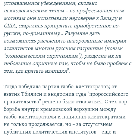
устоявшимися убеждениями, сколько
психологическим типом – по профессиональным
мотивам они испытывали недоверие к Западу и
США, старались припрятать приобретенное по-
русски, по-домашнему… Разумнее дать
возможность расчленить наворованные империи
атлантистов многим русским патриотам (новым
"экономическим опричникам"), разделив их на
небольшие опричные паи, чтобы не было проблем с
тем, где прятать излишки
".
Тогда победила партия глобо-клептократов; от
взятия Тбилиси и внедрения туда "пророссийского
правительства" решено было отказаться. С тех пор
борьба внутри кремлевской верхушки между
глобо-клептократами и национал-клептократами
не только продолжается, но – за отсутствием
публичных политических институтов – еще и