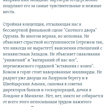
направлении западные партнеры бесцеремонно
пощупают его за самые чувствительные и нежные
места.
Стройная концепция, отсылающая нас к
бессмертной финальной сцене "Скотного двора"
Оруэлла. Во многом верная, но неполная. Не
объясняет страстной исступленности (отрежем так,
что никогда не вырастет!) выяснения отношений с
ненавистным Западом. Не объясняет смакования
"унижений" и "вытираний об нас ног",
перемежаемого гордыней "вставания с колен".
Комом в горле стоят наворованные миллиарды. Не
радуют уже дворцы на Лазурном берегу и в
Швейцарских Альпах, сыновья в советах
директоров банков и госкорпораций, дочки в
Лондоне и Мюнхене. Нет, нет, никто не собирается
от всего этого непосильным трудом нажитого