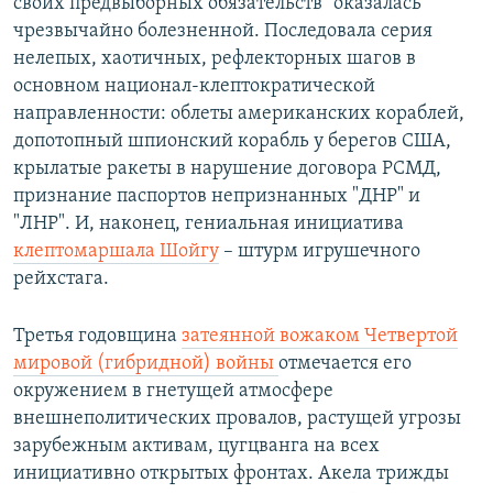
своих предвыборных обязательств" оказалась
чрезвычайно болезненной. Последовала серия
нелепых, хаотичных, рефлекторных шагов в
основном национал-клептократической
направленности: облеты американских кораблей,
допотопный шпионский корабль у берегов США,
крылатые ракеты в нарушение договора РСМД,
признание паспортов непризнанных "ДНР" и
"ЛНР". И, наконец, гениальная инициатива
клептомаршала Шойгу
– штурм игрушечного
рейхстага.
Третья годовщина
затеянной вожаком Четвертой
мировой (гибридной) войны
отмечается его
окружением в гнетущей атмосфере
внешнеполитических провалов, растущей угрозы
зарубежным активам, цугцванга на всех
инициативно открытых фронтах. Акела трижды