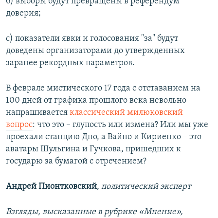
б) выборы будут превращены в референдум
доверия;
с) показатели явки и голосования "за" будут
доведены организаторами до утвержденных
заранее рекордных параметров.
В феврале мистического 17 года с отставанием на
100 дней от графика прошлого века невольно
напрашивается
классический милюковский
вопрос
: что это – глупость или измена? Или мы уже
проехали станцию Дно, а Вайно и Кириенко – это
аватары Шульгина и Гучкова, пришедших к
государю за бумагой с отречением?
Андрей Пионтковский
,
политический эксперт
Взгляды, высказанные в рубрике «Мнение»,