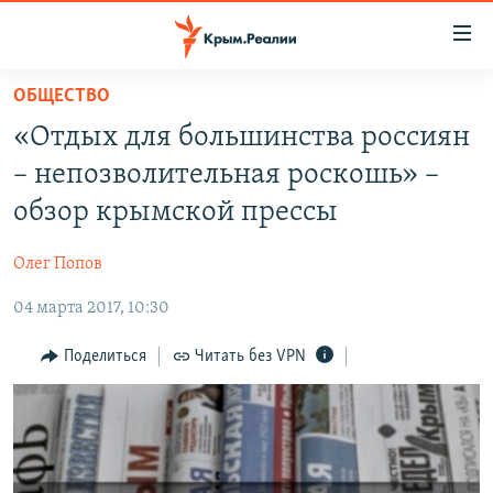
Доступность
ссылки
Вернуться
ОБЩЕСТВО
к
НОВОСТИ
«Отдых для большинства россиян
основному
СПЕЦПРОЕКТЫ
содержанию
– непозволительная роскошь» –
ВОДА
Вернутся
ГРУЗ 200
обзор крымской прессы
к
ИСТОРИЯ
КАРТА ВОЕННЫХ ОБЪЕКТОВ КРЫМА
главной
Олег Попов
ЕЩЕ
11 ЛЕТ ОККУПАЦИИ КРЫМА. 11 ИСТОРИЙ СОПРОТИВЛЕНИЯ
навигации
Вернутся
04 марта 2017, 10:30
РАДІО СВОБОДА
ИНТЕРАКТИВ
к
КАК ОБОЙТИ БЛОКИРОВКУ
ИНФОГРАФИКА
Поделиться
Читать без VPN
поиску
ТЕЛЕПРОЕКТ КРЫМ.РЕАЛИИ
Українською
СОВЕТЫ ПРАВОЗАЩИТНИКОВ
Qırımtatar
ПРОПАВШИЕ БЕЗ ВЕСТИ