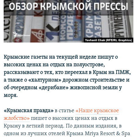
ПРИСОЕДИНЯЙТЕСЬ!
ПОБЕДИТЕЛЕЙ НЕ СУДЯТ?
КРЫМ.НЕПОКОРЕННЫЙ
ELIFBE
УКРАИНСКАЯ ПРОБЛЕМА КРЫМА
Все сайты RFE/RL
Крымские газеты на текущей неделе пишут о
высоких ценах на отдых на полуострове,
рассказывают о тех, кто переехал в Крым на ПМЖ,
а также о «халтурном» дорожном строительстве и
об очередном «дерибане» живописной земли у
моря.
«Крымская правда»
в статье
«Наше крымское
жлобство»
пишет о высоких ценах на отдых в
Крыму в летний период. По данным издания, в
одном из лучших отелей Крыма Mriya Resort & Spa