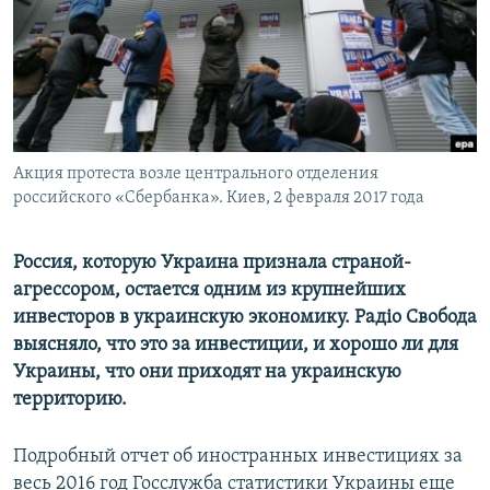
ПРИСОЕДИНЯЙТЕСЬ!
ПОБЕДИТЕЛЕЙ НЕ СУДЯТ?
КРЫМ.НЕПОКОРЕННЫЙ
ELIFBE
УКРАИНСКАЯ ПРОБЛЕМА КРЫМА
Все сайты RFE/RL
Акция протеста возле центрального отделения
российского «Сбербанка». Киев, 2 февраля 2017 года
Россия, которую Украина признала страной-
агрессором, остается одним из крупнейших
инвесторов в украинскую экономику. Радiо Свобода
выясняло, что это за инвестиции, и хорошо ли для
Украины, что они приходят на украинскую
территорию.
Подробный отчет об иностранных инвестициях за
весь 2016 год Госслужба статистики Украины еще