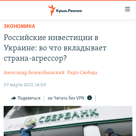
Доступность
ссылки
Вернуться
ЭКОНОМИКА
к
НОВОСТИ
Российские инвестиции в
основному
СПЕЦПРОЕКТЫ
содержанию
Украине: во что вкладывает
ВОДА
Вернутся
ГРУЗ 200
страна-агрессор?
к
ИСТОРИЯ
КАРТА ВОЕННЫХ ОБЪЕКТОВ КРЫМА
главной
Александр Белокобыльский
Радіо Свобода
ЕЩЕ
11 ЛЕТ ОККУПАЦИИ КРЫМА. 11 ИСТОРИЙ СОПРОТИВЛЕНИЯ
навигации
Вернутся
07 марта 2017, 16:00
РАДІО СВОБОДА
ИНТЕРАКТИВ
к
КАК ОБОЙТИ БЛОКИРОВКУ
ИНФОГРАФИКА
Поделиться
Читать без VPN
поиску
ТЕЛЕПРОЕКТ КРЫМ.РЕАЛИИ
Українською
СОВЕТЫ ПРАВОЗАЩИТНИКОВ
Qırımtatar
ПРОПАВШИЕ БЕЗ ВЕСТИ