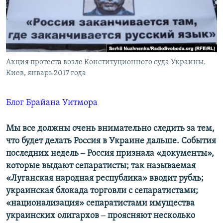
ПРИСОЕДИНЯЙТЕСЬ!
ПОБЕДИТЕЛЕЙ НЕ СУДЯТ?
КРЫМ.НЕПОКОРЕННЫЙ
ELIFBE
Акция протеста возле Конституционного суда Украины.
УКРАИНСКАЯ ПРОБЛЕМА КРЫМА
Киев, январь 2017 года
Все сайты RFE/RL
Блог Брайана Уитмора
Мы все должны очень внимательно следить за тем,
что будет делать Россия в Украине дальше. События
последних недель ‒ Россия признала «документы»,
которые выдают сепаратисты; так называемая
«Луганская народная республика» вводит рубль;
украинская блокада торговли с сепаратистами;
«национализация» сепаратистами имущества
украинских олигархов ‒ проясняют несколько