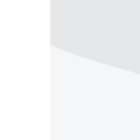
ПОБЕДИТЕЛЕЙ НЕ СУДЯТ?
КРЫМ.НЕПОКОРЕННЫЙ
ELIFBE
УКРАИНСКАЯ ПРОБЛЕМА КРЫМА