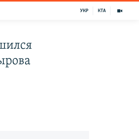
УКР
КТА
ешился
ырова