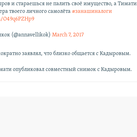
ыров и стараешься не палить своё имущество, а Тимат
ера твоего личного самолёта
#занашиналоги
om/O49q6PZHp9
кок (@annavellikok)
March 7, 2017
ократно заявлял, что близко общается с Кадыровым.
имати опубликовал совместный снимок с Кадыровым.