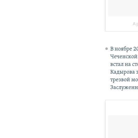
В ноябре 2
Чеченской
встал на с
Кадырова з
трезвой мо
Заслуженны