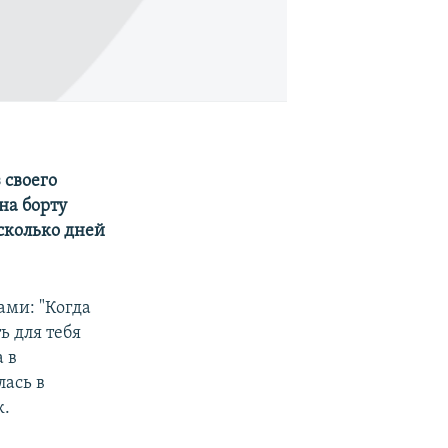
 своего
на борту
сколько дней
ами: "Когда
ь для тебя
 в
лась в
к.