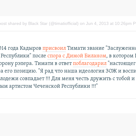
014 года Кадыров
присвоил
Тимати звание "Заслуженно
 Республики" после
спора с Димой Биланом
, в котором
торону рэпера. Тимати в ответ
поблагодарил
"настоящег
а его позицию. "Я рад что наша идеология ЗОЖ и восп
лодежи совпадает !!! Для меня честь дружить с тобой и
м артистом Чеченской Республики !!!"