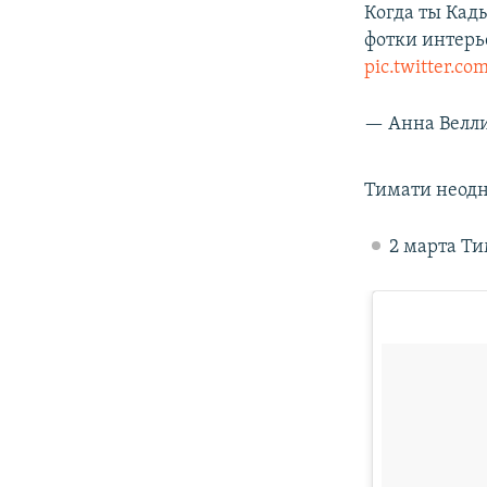
Когда ты Кад
фотки интерь
pic.twitter.c
— Aнна Велли
Тимати неодн
2 марта Т