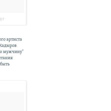
го артиста
 Кадыров
о мужчину"
итания
 быть