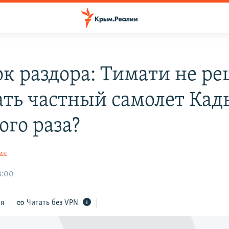
к раздора: Тимати не р
ать частный самолет Кад
ого раза?
мя
3:00
ся
Читать без VPN