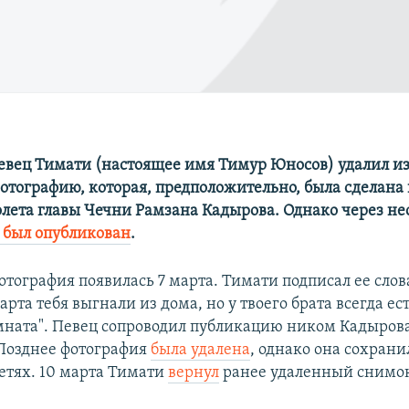
евец Тимати (настоящее имя Тимур Юносов) удалил из
отографию, которая, предположительно, была сделана 
олета главы Чечни Рамзана Кадырова. Однако через не
 был опубликован
.
отография появилась 7 марта. Тимати подписал ее слов
рта тебя выгнали из дома, но у твоего брата всегда ест
мната". Певец сопроводил публикацию ником Кадырова
Позднее фотография
была удалена
, однако она сохрани
етях. 10 марта Тимати
вернул
ранее удаленный снимо