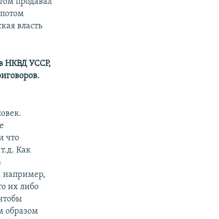
том продавал
 потом
кая власть
в НКВД УССР,
иговоров.
ловек.
е
и что
т.д. Как
в
, например,
то их либо
 чтобы
им образом