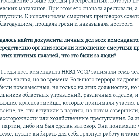
аграждение в виде одежды расстрелянных, которую по
евских магазинов. При этом его сначала арестовали, а
тпустили. К исполнителям смертных приговоров советс
 благодушием, прощала грехи и наказывала нестрого.
удалось найти документы личных дел всех коменданто
средственно организовывали исполнение смертных пр
 этих штатных палачей, что это были за люди?
941 годы пост коменданта НКВД УССР занимали семь че
была частая, но во времена Большого террора кадровы
были повсеместные, не только на этих должностях, но 
льников областных управлений, различных отделов, и 
 бывшие красноармейцы, которые принимали участие 
войне, те, кто вступили в партию, но потом совершили
неосторожности или хозяйственные преступления. За э
 партии, либо им был сделан выговор. Они понимали:
стеме, нужно выбирать для себя грязную работу и так