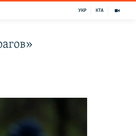
УКР
КТА
рагов»