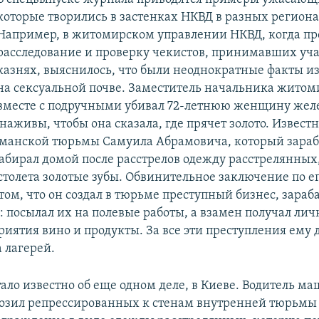
которые творились в застенках НКВД в разных регион
Например, в житомирском управлении НКВД, когда пр
расследование и проверку чекистов, принимавших уча
казнях, выяснилось, что были неоднократные факты из
на сексуальной почве. Заместитель начальника жито
вместе с подручными убивал 72-летнюю женщину же
аживы, чтобы она сказала, где прячет золото. Известн
манской тюрьмы Самуила Абрамовича, который зараб
забирал домой после расстрелов одежду расстрелянных
столета золотые зубы. Обвинительное заключение по ег
том, что он создал в тюрьме преступный бизнес, зараб
посылал их на полевые работы, а взамен получал личн
иятия вино и продукты. За все эти преступления ему 
 лагерей.
тало известно об еще одном деле, в Киеве. Водитель м
озил репрессированных к стенам внутренней тюрьмы