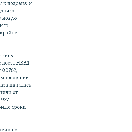
 к подрыву и
одняла
в новую
жило
 крайне
ались
с поста НКВД
 00762,
 выносившие
аза началась
нили от
 937
ьные сроки
дили по