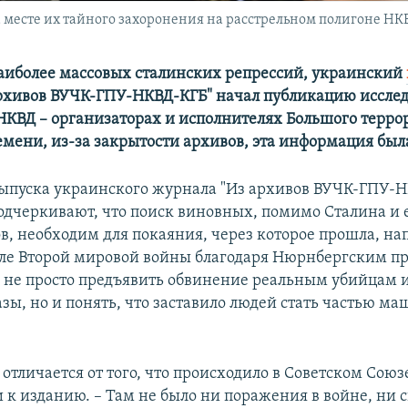
 месте их тайного захоронения на расстрельном полигоне НК
аиболее массовых сталинских репрессий, украинский
рхивов
ВУЧК-ГПУ-НКВД-КГБ" начал публикацию
иссле
НКВД – организаторах и исполнителях
Большого терро
емени, из-за закрытости архивов, эта информация был
ыпуска украинского журнала "Из архивов ВУЧК-ГПУ-Н
одчеркивают, что поиск виновных, помимо Сталина и 
, необходим для покаяния, через которое прошла, на
ле Второй мировой войны благодаря Нюрнбергским пр
не просто предъявить обвинение реальным убийцам и
азы, но и понять, что заставило людей стать частью м
о отличается от того, что происходило в Советском Союз
 к изданию. – Там не было ни поражения в войне, ни 