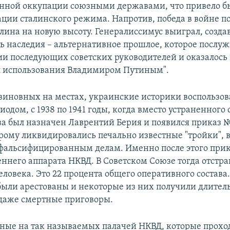
нной оккупации союзными державами, что привело бы
ции сталинского режима. Напротив, победа в войне п
алина на новую высоту. Генералиссимус выиграл, созда
ь наследия – альтернативное прошлое, которое послу
и последующих советских руководителей и оказалось
 использования Владимиром Путиным".
виновных на местах, украинские историки воспользов
одом, с 1938 по 1941 годы, когда вместо устраненного 
а был назначен Лаврентий Берия и появился приказ №
орому ликвидировались печально известные "тройки",
фальсифицированным делам. Именно после этого прик
еннего аппарата НКВД. В Советском Союзе тогда отстра
еловека. Это 22 процента общего оперативного состава.
были арестованы и некоторые из них получили длител
даже смертные приговоры.
нные на так называемых палачей НКВД, которые прохо