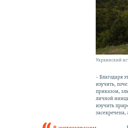
Украинский ис
– Благодаря 
изучить, поче
приказом, зл
личной иници
изучить прир
засекречена,