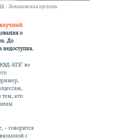
ВД – Левашовская пустошь
научный
дования о
ра
. До
а недоступна.
КВД-КГБ" во
его
пример,
оцессам,
 тем, кто
ашины
е, – говорится
связанной с