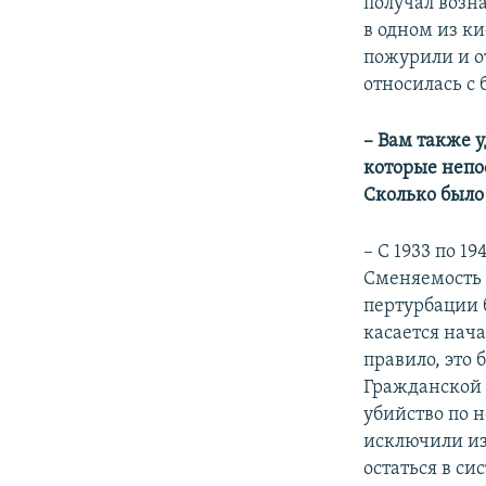
получал возн
в одном из ки
пожурили и о
относилась с
– Вам также 
которые непо
Сколько было
– С 1933 по 1
Сменяемость 
пертурбации 
касается нача
правило, это
Гражданской 
убийство по 
исключили из
остаться в си