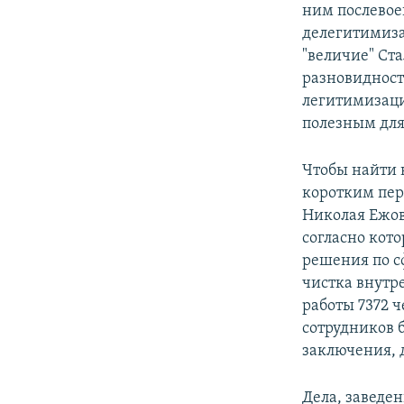
ним послевое
делегитимиза
"величие" Ст
разновидност
легитимизаци
полезным для
Чтобы найти 
коротким пери
Николая Ежов
согласно кот
решения по с
чистка внутр
работы 7372 ч
сотрудников 
заключения, 
Дела, заведе