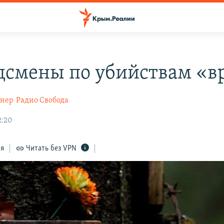
дсмены по убийствам «в
гнер
Радио Свобода
2:20
ся
Читать без VPN