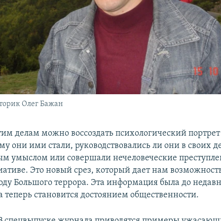
торик Олег Бажан
этим делам можно воссоздать психологический портрет
му они ими стали, руководствовались ли они в своих 
ым умыслом или совершали нечеловеческие преступле
ативе. Это новый срез, который дает нам возможност
оду Большого террора. Эта информация была до недав
 а теперь становится достоянием общественности.
В спецвыпуске журнала приводятся примеры ужасающи