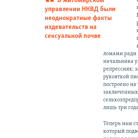
В житомирском
управлении НКВД были
неоднократные факты
издевательств на
сексуальной почве
ломами ради н
начальника у
репрессиях: 
рукояткой пи
построено на 
заключенных: 
сельхозпредпр
лишь три года
Теперь нам с
который подв