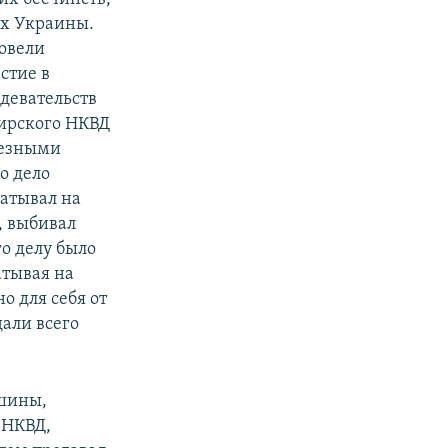
ах Украины.
овели
стие в
девательств
мирского НКВД
лезными
о дело
атывал на
, выбивал
о делу было
атывая на
о для себя от
дали всего
ашины,
 НКВД,