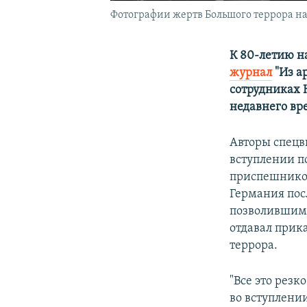
Фотографии жертв Большого террора на
К 80-летию н
журнал
"Из а
сотрудниках 
недавнего вр
Авторы спецв
вступлении п
приспешников
Германия пос
позволившим 
отдавал прик
террора.
"Все это резк
во вступлении