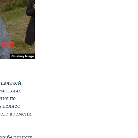
 палачей,
действиях
ния по
ь полнее
него времени
х бесчинств,