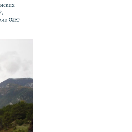
инских
й,
орик
Олег