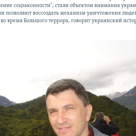
шение соцзаконности", стали объектом внимания укра
ни позволяют воссоздать механизм уничтожения люде
во время Большого террора, говорит украинский ист