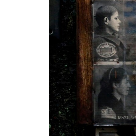
ПОБЕДИТЕЛЕЙ НЕ СУДЯТ?
КРЫМ.НЕПОКОРЕННЫЙ
ELIFBE
УКРАИНСКАЯ ПРОБЛЕМА КРЫМА