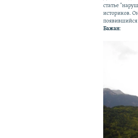
статье "нару
историков. О
появившийся 
Бажан
: