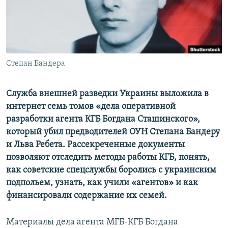
ПРИСОЕДИНЯЙТЕСЬ!
ПОБЕДИТЕЛЕЙ НЕ СУДЯТ?
КРЫМ.НЕПОКОРЕННЫЙ
ELIFBE
Степан Бандера
УКРАИНСКАЯ ПРОБЛЕМА КРЫМА
Все сайты RFE/RL
Служба внешней разведки Украины выложила в
интернет семь томов «дела оперативной
разработки агента КГБ Богдана Сташинского»,
который убил предводителей ОУН Степана Бандеру
и Льва Ребета. Рассекреченные документы
позволяют отследить методы работы КГБ, понять,
как советские спецслужбы боролись с украинским
подпольем, узнать, как учили «агентов» и как
финансировали содержание их семей.
Материалы дела агента МГБ-КГБ Богдана