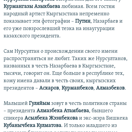
Курмангазы Азыкбаева
любимая. Всем гостям
народный артист Кыргызстана непременно
показывает эти фотографии –
Путин
, Назарбаев и
его уже повзрослевший тезка на инаугурации
казахского президента.
Сам Нурсултан о происхождении своего имени
распространяться не любит. Таких же Нурсултанов,
названных в честь Назарбаева в Кыргызстане,
тысячи, говорит он. Еще больше в республике тех,
кому имена давали в честь своих, кыргызских
президентов –
Аскаров
,
Курманбеков
,
Алмазбеков
.
Малышей
Гуляйым
зовут в честь политиков страны
– президента
Алмазбека Атамбаева
, бывшего
спикера
Асылбека Жээнбекова
и экс-мэра Бишкека
Кубанычбека Кулматова
. И только младшего из