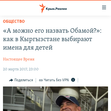
Доступность
ссылки
Вернуться
ОБЩЕСТВО
к
НОВОСТИ
«А можно его назвать Обамой?»:
основному
СПЕЦПРОЕКТЫ
содержанию
как в Кыргызстане выбирают
ВОДА
Вернутся
ГРУЗ 200
имена для детей
к
ИСТОРИЯ
КАРТА ВОЕННЫХ ОБЪЕКТОВ КРЫМА
главной
Настоящее Время
ЕЩЕ
11 ЛЕТ ОККУПАЦИИ КРЫМА. 11 ИСТОРИЙ СОПРОТИВЛЕНИЯ
навигации
Вернутся
20 марта 2017, 23:00
РАДІО СВОБОДА
ИНТЕРАКТИВ
к
КАК ОБОЙТИ БЛОКИРОВКУ
ИНФОГРАФИКА
Поделиться
Читать без VPN
поиску
ТЕЛЕПРОЕКТ КРЫМ.РЕАЛИИ
Українською
СОВЕТЫ ПРАВОЗАЩИТНИКОВ
Qırımtatar
ПРОПАВШИЕ БЕЗ ВЕСТИ