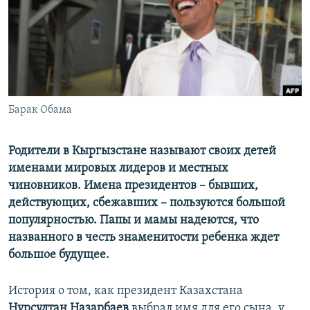
ПРИСОЕДИНЯЙТЕСЬ!
ПОБЕДИТЕЛЕЙ НЕ СУДЯТ?
КРЫМ.НЕПОКОРЕННЫЙ
ELIFBE
УКРАИНСКАЯ ПРОБЛЕМА КРЫМА
Все сайты RFE/RL
Барак Обама
Родители в Кыргызстане называют своих детей
именами мировых лидеров и местных
чиновников. Имена президентов – бывших,
действующих, сбежавших – пользуются большой
популярностью. Папы и мамы надеются, что
названного в честь знаменитости ребенка ждет
большое будущее.
История о том, как президент Казахстана
Нурсултан Назарбаев
выбрал имя для его сына, у