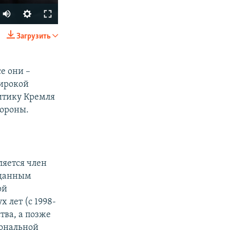
Загрузить
SHARE
е они –
широкой
итику Кремля
тороны.
px
width
ляется член
 данным
ой
ух лет (с 1998-
тва, а позже
иональной