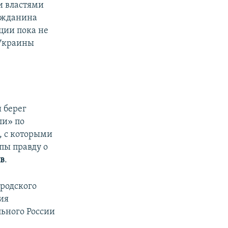
и властями
ражданина
ции пока не
 Украины
 берег
ли» по
, с которыми
пы правду о
в
.
ородского
ия
ьного России