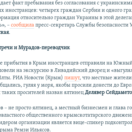
дает факт пребывания без согласования с украинским
ых иностранцев: четырех граждан Сербии и одного г
рмация относительно граждан Украины в этой делега
», –
сообщила
пресс-секретарь Службы безопасности
ская
.
тречи и Мурадов-переводчик
ле прибытия в Крым иностранцев отправили на Южный
 повели на экскурсию в Ливадийский дворец и «выгуля
Ялты. РИА Новости (Крым)
пишут
, что местные жители
бщались, гуляя у моря, якобы просили донести до Евро
 таких просителей назван ялтинец
Делявер Сейдамето
 – не просто ялтинец, а местный бизнесмен и глава г
овластного общественного крымскотатарского движен
дером организации является вице-спикер подконтрол
рыма Ремзи Ильясов.