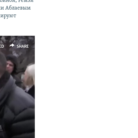
биной, Ремзи
ли Аблаевым
нируют
ED
SHARE