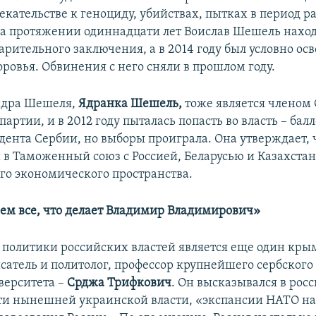
екательстве к геноциду, убийствах, пытках в период р
а протяжении одиннадцати лет Воислав Шешель наход
арительного заключения, а в 2014 году был условно ос
ровья. Обвинения с него сняли в прошлом году.
ндра Шешеля,
Ядранка Шешель,
тоже является членом
артии, и в 2012 году пыталась попасть во власть – бал
идента Сербии, но выборы проиграла. Она утверждает, 
 в Таможенный союз с Россией, Беларусью и Казахстан
го экономического пространства.
м все, что делает Владимир Владимирович»
политики российских властей является еще один кры
сатель и политолог, профессор крупнейшего сербского 
верситета –
Срджа Трифкович
. Он высказывался в ро
ти нынешней украинской власти, «экспансии НАТО н