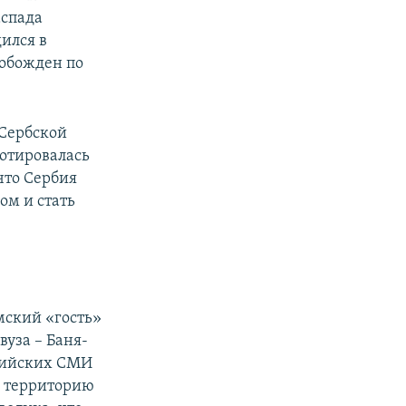
аспада
ился в
вобожден по
 Сербской
лотировалась
что Сербия
ом и стать
мский «гость»
вуза – Баня-
ссийских СМИ
а территорию