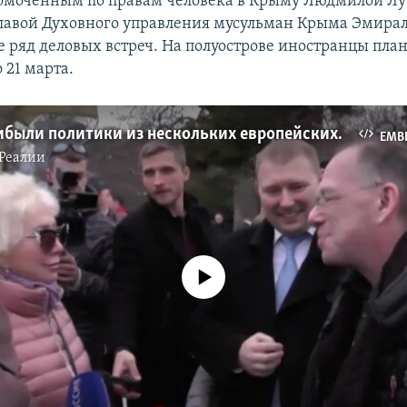
омоченным по правам человека в Крыму Людмилой Лу
лавой Духовного управления мусульман Крыма Эмира
е ряд деловых встреч. На полуострове иностранцы пла
 21 марта.
В Крым прибыли политики из нескольких европейских стран (видео)
EMB
Реалии
No media source currently available