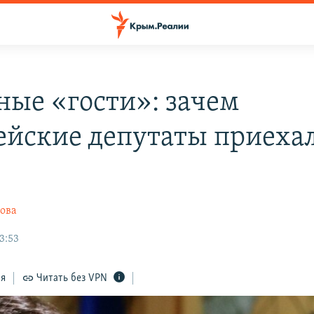
ные «гости»: зачем
ейские депутаты приехал
ова
3:53
ся
Читать без VPN