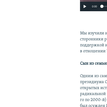
0:00
Мы изучили и
сторонники р
поддержкой и
в отношении 
Сын из семьи
Одним из сам
президиума 
открытых ист
радикальной 
го по 2000-й)
был осужден 