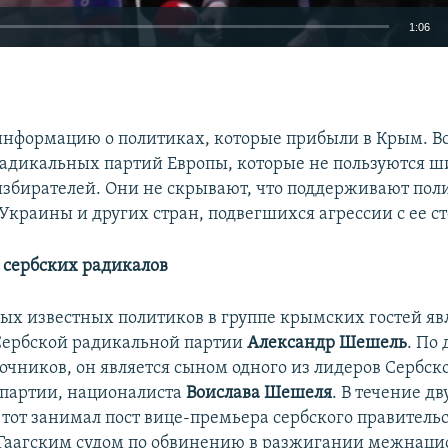
1:06
EMBED
нформацию о политиках, которые прибыли в Крым. Вс
адикальных партий Европы, которые не пользуются 
збирателей. Они не скрывают, что поддерживают пол
Украины и других стран, подвегшихся агрессии с ее с
 сербских радикалов
ых известных политиков в группе крымских гостей яв
Сербской радикальной партии
Александр Шешель
. По
очников, он является сыном одного из лидеров Сербск
партии, националиста
Воислава Шешеля
. В течение дв
 тот занимал пост вице-премьера сербского правительс
Гаагским судом по обвинению в разжигании межнац