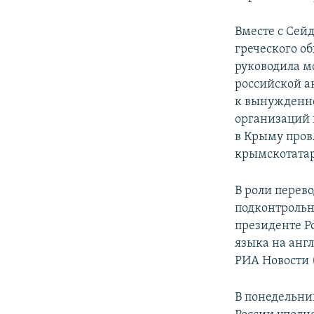
Вместе с Сей
греческого о
руководила 
российской а
к вынужденн
организаций 
в Крыму пров
крымскотата
В роли перев
подконтрольн
президенте Р
языка на анг
РИА Новости 
В понедельни