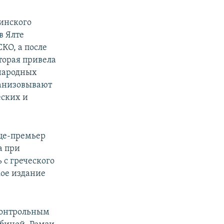
инского
в Ялте
О, а после
торая привела
народных
ганизовывают
еских и
ице-премьер
а при
ь с греческого
кое издание
дконтрольным