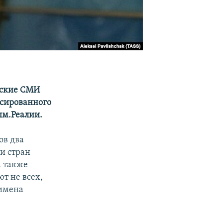
йские СМИ
ксированного
ым.Реалии.
ов два
и стран
а также
т не всех,
 имена