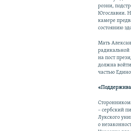
розни, подстр
Югославии. Н
камере предв
состоянию здо
Мать Алекса
радикальной п
на пост през
должна войти
частью Едино
«Поддерживае
Сторонником 
– сербский пи
Лукского уни
о незаконнос