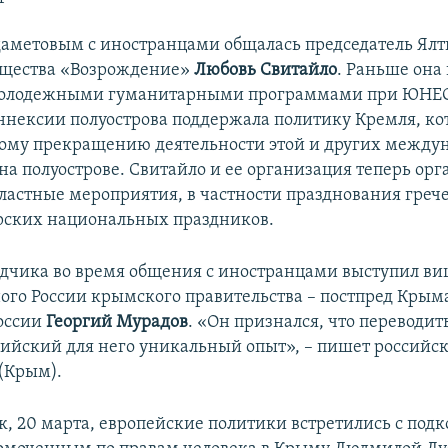
даметовым с иностранцами общалась председатель Ялт
бщества «Возрождение»
Любовь Свитайло
. Раньше она 
молодежными гуманитарными программами при ЮНЕСК
ннексии полуострова поддержала политику Кремля, ко
ому прекращению деятельности этой и других между
на полуострове. Свитайло и ее организация теперь ор
ластные мероприятия, в частности празднования греч
рских национальных праздников.
одчика во время общения с иностранцами выступил в
ого России крымского правительства – постпред Крым
оссии
Георгий Мурадов
. «Он признался, что переводит
лийский для него уникальный опыт», – пишет российс
(Крым).
к, 20 марта, европейские политики встретились с по