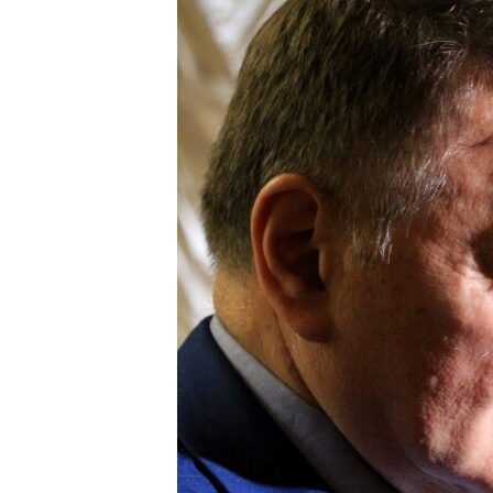
ПОБЕДИТЕЛЕЙ НЕ СУДЯТ?
КРЫМ.НЕПОКОРЕННЫЙ
ELIFBE
УКРАИНСКАЯ ПРОБЛЕМА КРЫМА