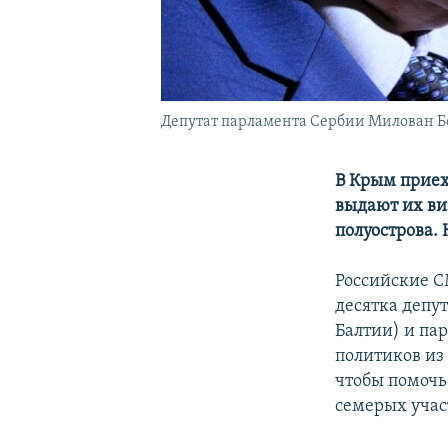
Депутат парламента Сербии Милован Бо
В Крым приех
выдают их ви
полуострова.
Российские С
десятка депу
Балтии) и па
политиков из
чтобы помочь
семерых учас