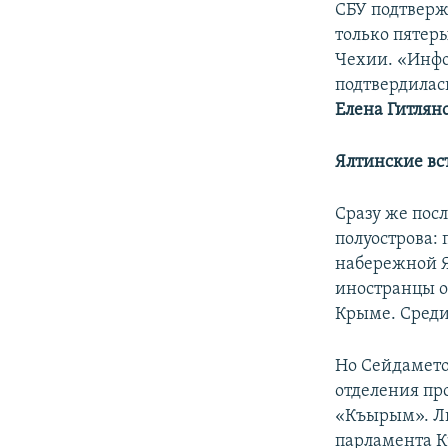
СБУ подтверж
только пятер
Чехии. «Инфо
подтвердилась
Елена Гитлян
Ялтинские вс
Сразу же пос
полуострова:
набережной 
иностранцы о
Крыме. Среди
Но Сейдаметов
отделения пр
«Къырым». Ли
парламента К