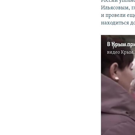
России уполн
Ильясовым, г
и провели ещ
находиться до
видео
Крым.