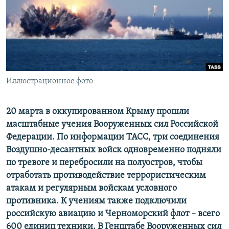
ПРИСОЕДИНЯЙТЕСЬ!
ПОБЕДИТЕЛЕЙ НЕ СУДЯТ?
КРЫМ.НЕПОКОРЕННЫЙ
ELIFBE
УКРАИНСКАЯ ПРОБЛЕМА КРЫМА
Все сайты RFE/RL
Иллюстрационное фото
20 марта в оккупированном Крыму прошли
масштабные учения Вооруженных сил Российской
Федерации. По информации ТАСС, три соединения
Воздушно-десантных войск одновременно подняли
по тревоге и перебросили на полуостров, чтобы
отработать противодействие террористическим
атакам и регулярным войскам условного
противника. К учениям также подключили
российскую авиацию и Черноморский флот – всего
600 единиц техники. В Генштабе Вооруженных сил