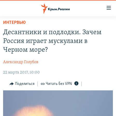
Доступность
ссылки
Вернуться
ИНТЕРВЬЮ
к
НОВОСТИ
Десантники и подлодки. Зачем
основному
СПЕЦПРОЕКТЫ
содержанию
Россия играет мускулами в
ВОДА
Вернутся
ГРУЗ 200
Черном море?
к
ИСТОРИЯ
КАРТА ВОЕННЫХ ОБЪЕКТОВ КРЫМА
главной
Александр Голубов
ЕЩЕ
11 ЛЕТ ОККУПАЦИИ КРЫМА. 11 ИСТОРИЙ СОПРОТИВЛЕНИЯ
навигации
Вернутся
22 марта 2017, 10:00
РАДІО СВОБОДА
ИНТЕРАКТИВ
к
КАК ОБОЙТИ БЛОКИРОВКУ
ИНФОГРАФИКА
Поделиться
Читать без VPN
поиску
ТЕЛЕПРОЕКТ КРЫМ.РЕАЛИИ
Українською
СОВЕТЫ ПРАВОЗАЩИТНИКОВ
Qırımtatar
ПРОПАВШИЕ БЕЗ ВЕСТИ