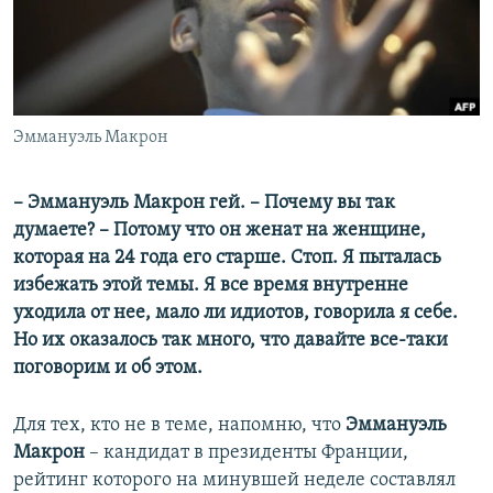
ПРИСОЕДИНЯЙТЕСЬ!
ПОБЕДИТЕЛЕЙ НЕ СУДЯТ?
КРЫМ.НЕПОКОРЕННЫЙ
ELIFBE
Эммануэль Макрон
УКРАИНСКАЯ ПРОБЛЕМА КРЫМА
Все сайты RFE/RL
– Эммануэль Макрон гей. – Почему вы так
думаете? – Потому что он женат на женщине,
которая на 24 года его старше. Стоп. Я пыталась
избежать этой темы. Я все время внутренне
уходила от нее, мало ли идиотов, говорила я себе.
Но их оказалось так много, что давайте все-таки
поговорим и об этом.
Для тех, кто не в теме, напомню, что
Эммануэль
Макрон
– кандидат в президенты Франции,
рейтинг которого на минувшей неделе составлял