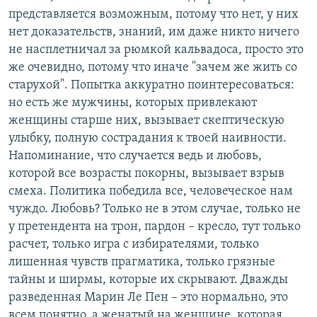
представляется возможным, потому что нет, у них
нет доказательств, знаний, им даже никто ничего
не насплетничал за рюмкой кальвадоса, просто это
же очевидно, потому что иначе "зачем же жить со
старухой". Попытка аккуратно поинтересоваться:
но есть же мужчины, которых привлекают
женщины старше них, вызывает скептическую
улыбку, полную сострадания к твоей наивности.
Напоминание, что случается ведь и любовь,
которой все возрасты покорны, вызывает взрыв
смеха. Политика победила все, человеческое нам
чуждо. Любовь? Только не в этом случае, только не
у претендента на трон, пардон – кресло, тут только
расчет, только игра с избирателями, только
лишенная чувств прагматика, только грязные
тайны и ширмы, которые их скрывают. Дважды
разведенная Марин Ле Пен – это нормально, это
всем понятно, а женатый на женщине, которая