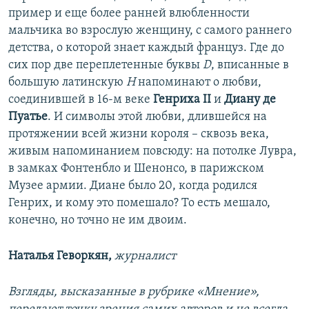
пример и еще более ранней влюбленности
мальчика во взрослую женщину, с самого раннего
детства, о которой знает каждый француз. Где до
сих пор две переплетенные буквы
D
, вписанные в
большую латинскую
H
напоминают о любви,
соединившей в 16-м веке
Генриха II
и
Диану де
Пуатье
. И символы этой любви, длившейся на
протяжении всей жизни короля – сквозь века,
живым напоминанием повсюду: на потолке Лувра,
в замках Фонтенбло и Шенонсо, в парижском
Музее армии. Диане было 20, когда родился
Генрих, и кому это помешало? То есть мешало,
конечно, но точно не им двоим.
Наталья Геворкян,
журналист
Взгляды, высказанные в рубрике «Мнение»,