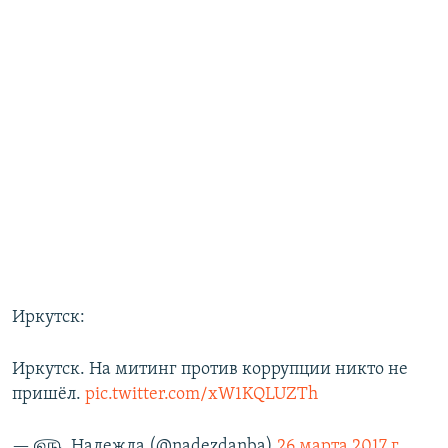
Иркутск:
Иркутск. На митинг против коррупции никто не
пришёл.
pic.twitter.com/xW1KQLUZTh
— ௵_Надежда (@nadezdanba)
26 марта 2017 г.