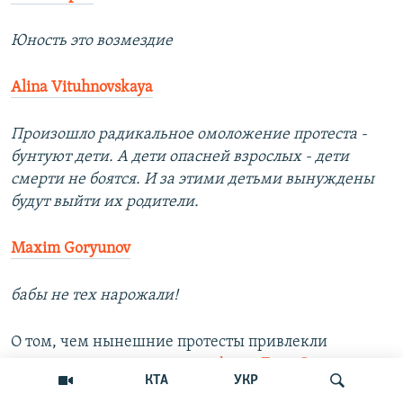
Юность это возмездие
Alina Vituhnovskaya
Произошло радикальное омоложение протеста -
бунтуют дети. А дети опасней взрослых - дети
смерти не боятся. И за этими детьми вынуждены
будут выйти их родители.
Maxim Goryunov
бабы не тех нарожали!
О том, чем нынешние протесты привлекли
молодежь,
рассуждает на Colta.ru
Егор Сенников
:
КТА
УКР