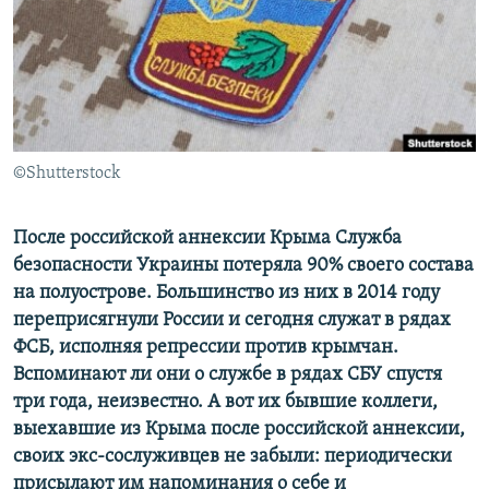
ПРИСОЕДИНЯЙТЕСЬ!
ПОБЕДИТЕЛЕЙ НЕ СУДЯТ?
КРЫМ.НЕПОКОРЕННЫЙ
ELIFBE
УКРАИНСКАЯ ПРОБЛЕМА КРЫМА
Все сайты RFE/RL
©Shutterstock
После российской аннексии Крыма Служба
безопасности Украины потеряла 90% своего состава
на полуострове. Большинство из них в 2014 году
переприсягнули России и сегодня служат в рядах
ФСБ, исполняя репрессии против крымчан.
Вспоминают ли они о службе в рядах СБУ спустя
три года, неизвестно. А вот их бывшие коллеги,
выехавшие из Крыма после российской аннексии,
своих экс-сослуживцев не забыли: периодически
присылают им напоминания о себе и