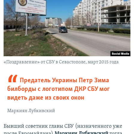
«Поздравление» от СБУ в Севастополе, март 2015 года
Предатель Украины Петр Зима
билборды с логотипом ДКР СБУ мог
видеть даже из своих окон
Маркиян Лубкивский
Бывший советник главы СБУ (назначенного уже
после Евромайдана)
Маркиян Лубкивский
тогда