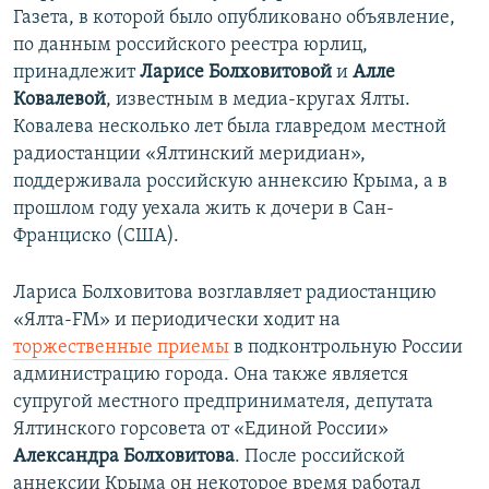
Газета, в которой было опубликовано объявление,
по данным российского реестра юрлиц,
принадлежит
Ларисе Болховитовой
и
Алле
Ковалевой
, известным в медиа-кругах Ялты.
Ковалева несколько лет была главредом местной
радиостанции «Ялтинский меридиан»,
поддерживала российскую аннексию Крыма, а в
прошлом году уехала жить к дочери в Сан-
Франциско (США).
Лариса Болховитова возглавляет радиостанцию
«Ялта-FM» и периодически ходит на
торжественные приемы
в подконтрольную России
администрацию города. Она также является
супругой местного предпринимателя, депутата
Ялтинского горсовета от «Единой России»
Александра Болховитова
. После российской
аннексии Крыма он некоторое время работал