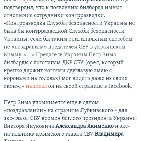
подтвердил, что к появлению билборда имеют
отношение сотрудники контрразведки.
«Контрразведка Службы безопасности Украины не
была бы контрразведкой Службы безопасности
Украины, если бы таким оригинальным способом
не «поздравила» предателей СБУ в украинском
Крыму. <...> Предатель Украины Петр Зима
билборды с логотипом ДКР СБУ (орел, который
крепко держит когтями двуглавую змею с
коронами на головах) мог видеть даже из своих
окон», –
написал
он на своей странице в Facebook.
Петр Зима упоминается еще в одном
«поздравлении» на странице Лубкивского – для
экс-главы СБУ времен беглого президента Украины
Виктора Януковича
Александра Якименко
и экс-
начальника крымского главка СБУ
Владимира