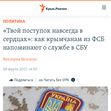
Доступность
ссылки
Вернуться
ПОЛИТИКА
к
НОВОСТИ
«Твой поступок навсегда в
основному
СПЕЦПРОЕКТЫ
содержанию
сердцах»: как крымчанам из ФСБ
ВОДА
Вернутся
ГРУЗ 200
напоминают о службе в СБУ
к
ИСТОРИЯ
КАРТА ВОЕННЫХ ОБЪЕКТОВ КРЫМА
главной
Виктория Веселова
ЕЩЕ
11 ЛЕТ ОККУПАЦИИ КРЫМА. 11 ИСТОРИЙ СОПРОТИВЛЕНИЯ
навигации
Вернутся
28 марта 2017, 14:30
РАДІО СВОБОДА
ИНТЕРАКТИВ
к
КАК ОБОЙТИ БЛОКИРОВКУ
ИНФОГРАФИКА
Поделиться
Читать без VPN
поиску
ТЕЛЕПРОЕКТ КРЫМ.РЕАЛИИ
Українською
СОВЕТЫ ПРАВОЗАЩИТНИКОВ
Qırımtatar
ПРОПАВШИЕ БЕЗ ВЕСТИ