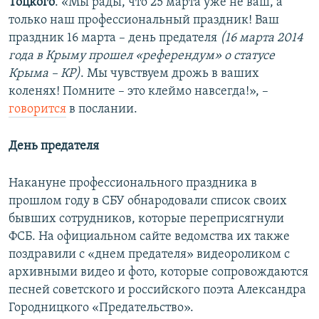
Тоцкого
. «Мы рады, что 25 марта уже не ваш, а
только наш профессиональный праздник! Ваш
праздник 16 марта – день предателя
(16 марта 2014
года в Крыму прошел «референдум» о статусе
Крыма – КР)
. Мы чувствуем дрожь в ваших
коленях! Помните – это клеймо навсегда!», –
говорится
в послании.
День предателя
Накануне профессионального праздника в
прошлом году в СБУ обнародовали список своих
бывших сотрудников, которые переприсягнули
ФСБ. На официальном сайте ведомства их также
поздравили с «днем предателя» видеороликом с
архивными видео и фото, которые сопровождаются
песней советского и российского поэта Александра
Городницкого «Предательство».