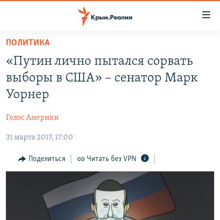
Доступность
ссылки
Вернуться
ПОЛИТИКА
к
НОВОСТИ
«Путин лично пытался сорвать
основному
СПЕЦПРОЕКТЫ
содержанию
выборы в США» – сенатор Марк
ВОДА
Вернутся
ГРУЗ 200
Уорнер
к
ИСТОРИЯ
КАРТА ВОЕННЫХ ОБЪЕКТОВ КРЫМА
главной
Голос Америки
ЕЩЕ
11 ЛЕТ ОККУПАЦИИ КРЫМА. 11 ИСТОРИЙ СОПРОТИВЛЕНИЯ
навигации
Вернутся
31 марта 2017, 17:00
РАДІО СВОБОДА
ИНТЕРАКТИВ
к
КАК ОБОЙТИ БЛОКИРОВКУ
ИНФОГРАФИКА
Поделиться
Читать без VPN
поиску
ТЕЛЕПРОЕКТ КРЫМ.РЕАЛИИ
Українською
СОВЕТЫ ПРАВОЗАЩИТНИКОВ
Qırımtatar
ПРОПАВШИЕ БЕЗ ВЕСТИ