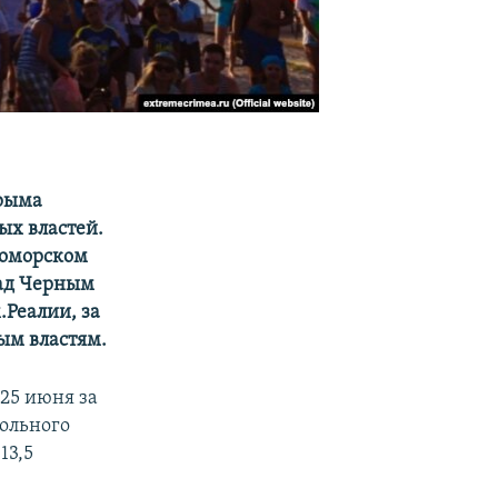
Крыма
ых властей.
номорском
над Черным
Реалии, за
ым властям.
25 июня за
рольного
13,5