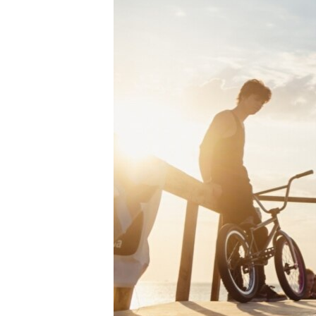
ПОБЕДИТЕЛЕЙ НЕ СУДЯТ?
КРЫМ.НЕПОКОРЕННЫЙ
ELIFBE
УКРАИНСКАЯ ПРОБЛЕМА КРЫМА