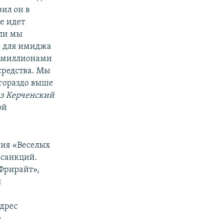
ил он в
е идет
сли мы
о для имиджа
3 миллионами
средства. Мы
 гораздо выше
ез Керченский
ой
ния «Веселых
 санкций.
Фрирайт»,
л
адрес
,