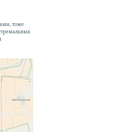
ами, тоже
кстремальных
м