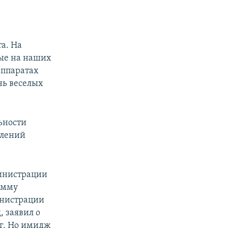
а. На
ые на наших
аппаратах
нь веселых
ьности
плений
министрации
сумму
инистрации
, заявил о
ог. Но имидж