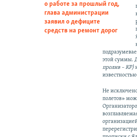
о работе за прошлый год,
глава администрации
заявил о дефиците
средств на ремонт дорог
подразумевае
этой суммы. 
пролив
– КР
)
и
известностью»
Не исключено
полетов» мож
Организаторо
возглавляема
организацией
перерегистри
прописки с Я