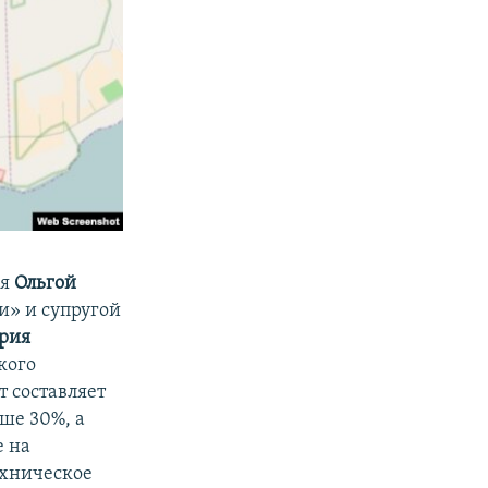
ая
Ольгой
и» и
супругой
рия
кого
т составляет
ьше 30%, а
е на
ехническое