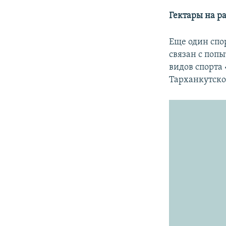
Гектары на р
Еще один сп
связан с поп
видов спорта
Тарханкутско