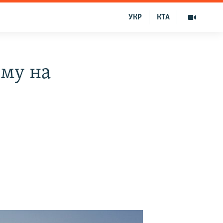
УКР
КТА
ому на