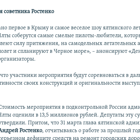
 советника Ростенко
но первое в Крыму и самое веселое шоу ялтинского лет
лты соберутся самые смелые пилоты-любители, котор
олеют силу притяжения, на самодельных летательных 
 полет и спланируют в Черное море», – анонсируют «Де
 организаторы.
 что участники мероприятия будут соревноваться в дал
ативности своих конструкций и оригинальности высту
​Стоимость мероприятия в подконтрольной России ад
Ялты оценили в 13,5 миллионов рублей. Депутаты эту 
утвердили. Притом, что 31 марта глава ялтинской адм
Андрей
Ростенко
, отчитываясь
о работе за прошлый год
серьезном дефиците средств на ремонт городских дор