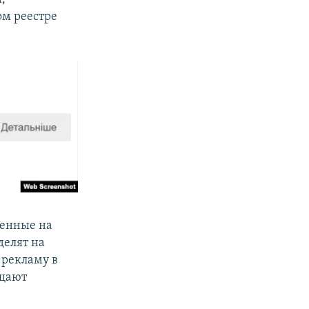
ом реестре
ленные на
делят на
 рекламу в
ещают