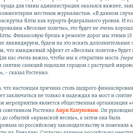
города для главы администрации оказался важнее, заяв
комментарии местным журналистам. «В данном случа
раскрутка Ялты как курорта федерального уровня. И е
провалим «Веселые полеты», это будет не очень хорош
Ялты. Финансовую брешь в ремонте дорог мы этими 1
не ликвидируем, будем на это искать дополнительные 
м, что имиджевый эффект от «Веселых полетов» будет
Для нас очень важно, чтобы мы к открытию моста
(чер
 снятию санкций подошли городом с растущей миров
, – сказал Ростенко.
, что настоящая причина столь щедрого финансирова
ет заключаться не только в надеждах на мост и снятие
м мероприятия является общественная организация «
я советником Ростенко
Анри Кануновым
. Он руководи
 до событий «крымской весны», а затем она была
рована по российскому законодательству и поменяла 
лты на Ливадию. Согласно данным российского реестра