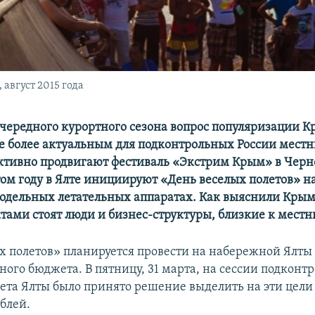
август 2015 года
чередного курортного сезона вопрос популяризации 
се более актуальным для подконтрольных России местн
ктивно продвигают
фестиваль «Экстрим Крым» в Чер
том году в Ялте инициируют «День в
еселых полетов» 
одельных летательных аппаратах. Как выяснили Крым.
тами стоят люди и бизнес-структуры, близкие к местн
х полетов» планируется провести на набережной Ялты 
ного бюджета. В пятницу, 31 марта, на сессии подконт
вета Ялты было принято решение выделить на эти цели 
блей.