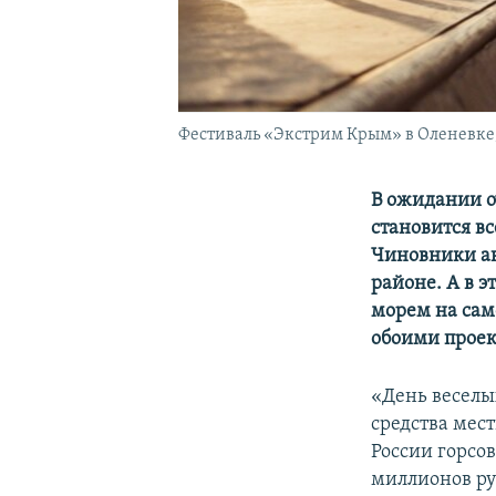
Фестиваль «Экстрим Крым» в Оленевке, 
В ожидании о
становится в
Чиновники а
районе. А в э
морем на сам
обоими проек
«День веселы
средства мест
России горсо
миллионов ру