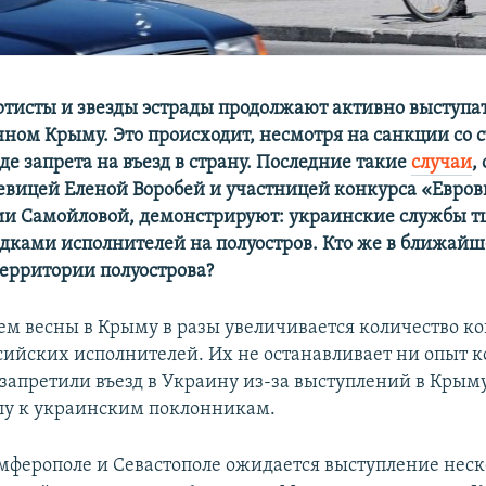
ртисты и звезды эстрады продолжают активно выступат
ном Крыму. Это происходит, несмотря на санкции со 
е запрета на въезд в страну. Последние такие
случаи
,
евицей Еленой Воробей и участницей конкурса «Евро
ии Самойловой, демонстрируют: украинские службы т
ездками исполнителей на полуостров. Кто же в ближай
территории полуострова?
ем весны в Крыму в разы увеличивается количество ко
сийских исполнителей. Их не останавливает ни опыт к
запретили въезд в Украину из-за выступлений в Крыму
алу к украинским поклонникам.
имферополе и Севастополе ожидается выступление нес