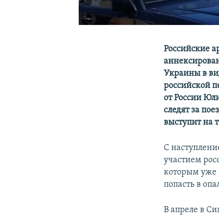
Российские а
аннексирован
Украины в вид
российской п
от России Юл
следят за по
выступит на 
С наступлени
участием рос
которым уже 
попасть в оп
В апреле в С