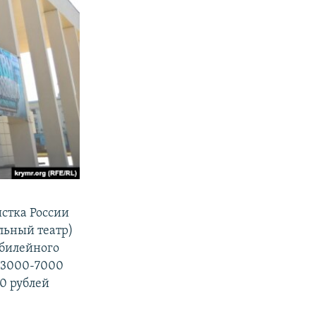
истка России
льный театр)
юбилейного
в 3000-7000
00 рублей