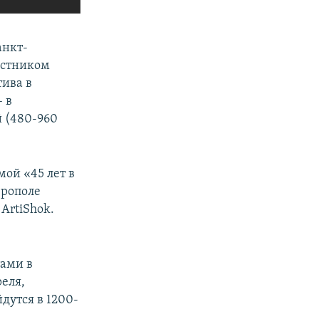
анкт-
астником
тива в
 в
й (480-960
ой «45 лет в
ерополе
 ArtiShok.
тами в
реля,
дутся в 1200-