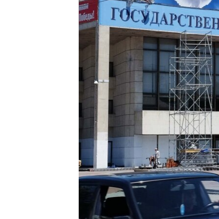
ПОБЕДИТЕЛЕЙ НЕ СУДЯТ?
КРЫМ.НЕПОКОРЕННЫЙ
ELIFBE
УКРАИНСКАЯ ПРОБЛЕМА КРЫМА