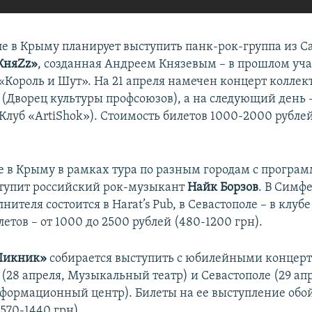
ле в Крыму планирует выступить панк-рок-группа из С
КняZz»
, созданная Андреем Князевым – в прошлом уч
«Король и Шут». На 21 апреля намечен концерт коллек
(Дворец культуры профсоюзов), а на следующий день –
Клуб «ArtiShok»). Стоимость билетов 1000-2000 рубле
е в Крыму в рамках тура по разным городам с программ
тупит российский рок-музыкант
Найк Борзов
. В Симф
нителя состоится в Harat’s Pub, в Севастополе – в клубе
етов – от 1000 до 2500 рублей (480-1200 грн).
Пикник»
собирается выступить с юбилейными концер
(28 апреля, Музыкальный театр) и Севастополе (29 ап
формационный центр). Билеты на ее выступление обой
570-1440 грн).