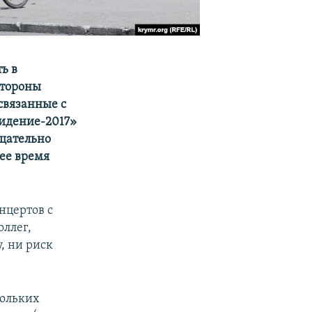
ь в
стороны
 связанные с
видение-2017»
щательно
шее время
нцертов с
оллег,
, ни риск
кольких