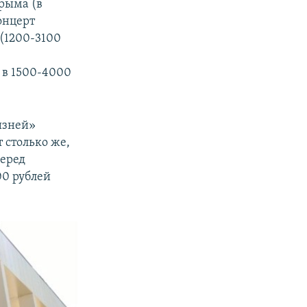
рыма (в
онцерт
 (1200-3100
 в 1500-4000
изней»
т столько же,
перед
00 рублей