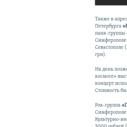
Также в апре
Петербурга
«
панк-группы 
Симферополе 
Севастополе (
грн).
На день позж
космосе» выс
концерт испол
Стоимость бил
Рок-группа
«
Симферополе 
Культурно-ин
3000 рублей (