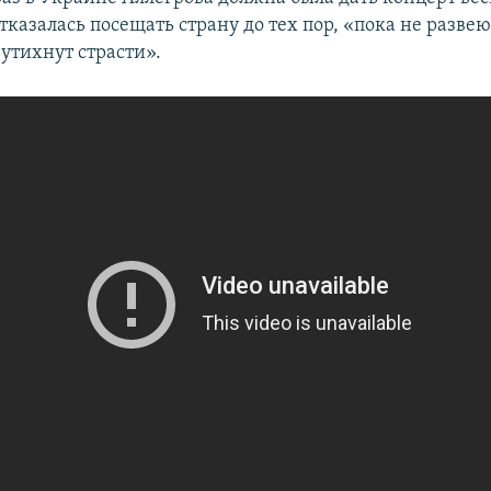
отказалась посещать страну до тех пор, «пока не развею
утихнут страсти».