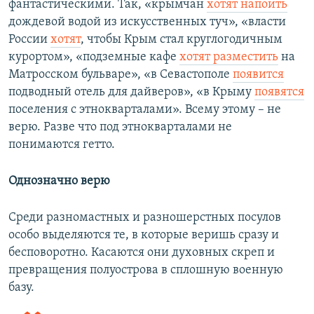
фантастическими. Так, «крымчан
хотят напоить
дождевой водой из искусственных туч», «власти
России
хотят
, чтобы Крым стал круглогодичным
курортом», «подземные кафе
хотят разместить
на
Матросском бульваре», «в Севастополе
появится
подводный отель для дайверов», «в Крыму
появятся
поселения с этнокварталами». Всему этому – не
верю. Разве что под этнокварталами не
понимаются гетто.
Однозначно верю
Среди разномастных и разношерстных посулов
особо выделяются те, в которые веришь сразу и
бесповоротно. Касаются они духовных скреп и
превращения полуострова в сплошную военную
базу.