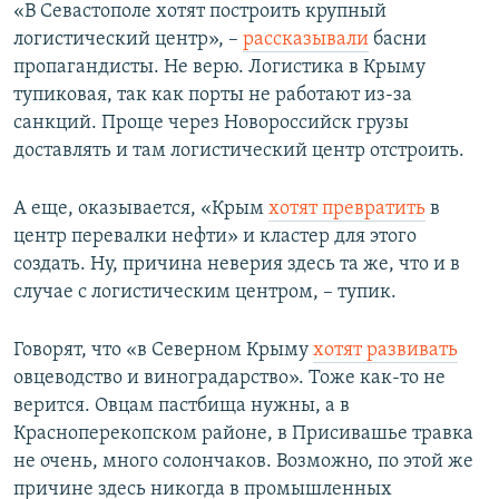
«В Севастополе хотят построить крупный
логистический центр», –
рассказывали
басни
пропагандисты. Не верю. Логистика в Крыму
тупиковая, так как порты не работают из-за
санкций. Проще через Новороссийск грузы
доставлять и там логистический центр отстроить.
А еще, оказывается, «Крым
хотят превратить
в
центр перевалки нефти» и кластер для этого
создать. Ну, причина неверия здесь та же, что и в
случае с логистическим центром, – тупик.
Говорят, что «в Северном Крыму
хотят развивать
овцеводство и виноградарство». Тоже как-то не
верится. Овцам пастбища нужны, а в
Красноперекопском районе, в Присивашье травка
не очень, много солончаков. Возможно, по этой же
причине здесь никогда в промышленных