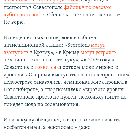
выращивать в Крыму буйволов
, а кубинцев –
построить в Севастополе
фабрику по фасовке
кубинского кофе
. Обещать – не значит жениться.
Не верю.
Вот еще несколько «перлов» из общей
антисакционной лапши: «Scorpions
могут
выступить
в Крыму», «в Крыму
могут устроить
чемпионат мира по автозвуку», «к 2019 году в
Севастополе
появится
спорткомплекс мирового
уровня». «Скорпы» выступать на аннексированном
полуострове отказались, чемпионат мира прошел в
Новосибирске, а спорткомплекс мирового уровня
Севастополю просто не нужен, поскольку никто не
приедет сюда на соревнования.
И на закуску обещания, которые можно назвать
несбыточными, а некоторые – даже