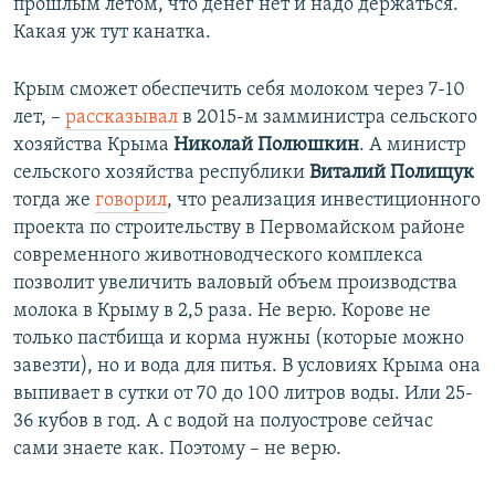
прошлым летом, что денег нет и надо держаться.
Какая уж тут канатка.
Крым сможет обеспечить себя молоком через 7-10
лет, –
рассказывал
в 2015-м замминистра сельского
хозяйства Крыма
Николай Полюшкин
. А министр
сельского хозяйства республики
Виталий Полищук
тогда же
говорил
, что реализация инвестиционного
проекта по строительству в Первомайском районе
современного животноводческого комплекса
позволит увеличить валовый объем производства
молока в Крыму в 2,5 раза. Не верю. Корове не
только пастбища и корма нужны (которые можно
завезти), но и вода для питья. В условиях Крыма она
выпивает в сутки от 70 до 100 литров воды. Или 25-
36 кубов в год. А с водой на полуострове сейчас
сами знаете как. Поэтому – не верю.