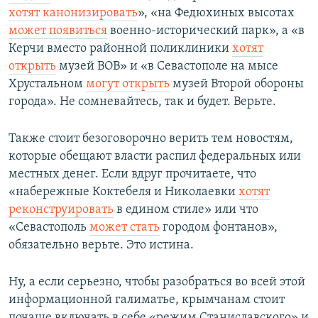
хотят канонизировать
», «на Федюхиных высотах
может появиться
военно-исторический парк», а «в
Керчи вместо районной поликлиники
хотят
открыть
музей ВОВ» и «в Севастополе на мысе
Хрустальном
могут открыть
музей Второй обороны
города». Не сомневайтесь, так и будет. Верьте.
Также стоит безоговорочно верить тем новостям,
которые обещают власти распил федеральных или
местных денег. Если вдруг прочитаете, что
«набережные Коктебеля и Николаевки
хотят
реконструировать
в едином стиле» или что
«Севастополь
может стать
городом фонтанов»,
обязательно верьте. Это истина.
Ну, а если серьезно, чтобы разобраться во всей этой
информационной галиматье, крымчанам стоит
почаще включать в себе «режим Станиславского» и