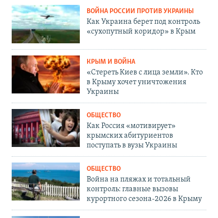
ВОЙНА РОССИИ ПРОТИВ УКРАИНЫ
Как Украина берет под контроль
«сухопутный коридор» в Крым
КРЫМ И ВОЙНА
«Стереть Киев с лица земли». Кто
в Крыму хочет уничтожения
Украины
ОБЩЕСТВО
Как Россия «мотивирует»
крымских абитуриентов
поступать в вузы Украины
ОБЩЕСТВО
Война на пляжах и тотальный
контроль: главные вызовы
курортного сезона-2026 в Крыму