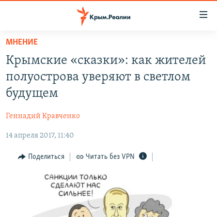
Доступность
ссылки
Вернуться
МНЕНИЕ
к
НОВОСТИ
Крымские «сказки»: как жителей
основному
СПЕЦПРОЕКТЫ
содержанию
полуострова уверяют в светлом
ВОДА
Вернутся
ГРУЗ 200
будущем
к
ИСТОРИЯ
КАРТА ВОЕННЫХ ОБЪЕКТОВ КРЫМА
главной
Геннадий Кравченко
ЕЩЕ
11 ЛЕТ ОККУПАЦИИ КРЫМА. 11 ИСТОРИЙ СОПРОТИВЛЕНИЯ
навигации
Вернутся
14 апреля 2017, 11:40
РАДІО СВОБОДА
ИНТЕРАКТИВ
к
КАК ОБОЙТИ БЛОКИРОВКУ
ИНФОГРАФИКА
Поделиться
Читать без VPN
поиску
ТЕЛЕПРОЕКТ КРЫМ.РЕАЛИИ
Українською
СОВЕТЫ ПРАВОЗАЩИТНИКОВ
Qırımtatar
ПРОПАВШИЕ БЕЗ ВЕСТИ