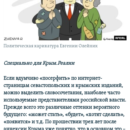
ПРИСОЕДИНЯЙТЕСЬ!
ПОБЕДИТЕЛЕЙ НЕ СУДЯТ?
КРЫМ.НЕПОКОРЕННЫЙ
ELIFBE
УКРАИНСКАЯ ПРОБЛЕМА КРЫМА
Все сайты RFE/RL
Политическая карикатура Евгении Олейник
Специально для Крым.Реалии
Если вдумчиво «посерфить» по интернет-
страницам севастопольских и крымских изданий,
можно выделить словосочетания, наиболее часто
используемые представителями российской власти.
Прежде всего это различные оттенки вероятного
будущего: «может стать», «будет», «хотят сделать»,
«появится» и т.д. По прошествии трех лет после
аннексии Крыма уже понятно, что в основном это –