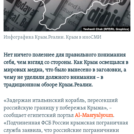
ПРИСОЕДИНЯЙТЕСЬ!
ПОБЕДИТЕЛЕЙ НЕ СУДЯТ?
КРЫМ.НЕПОКОРЕННЫЙ
ELIFBE
Инфографика Крым.Реалии. Крым в иноСМИ
УКРАИНСКАЯ ПРОБЛЕМА КРЫМА
Все сайты RFE/RL
Нет ничего полезнее для правильного понимания
себя, чем взгляд со стороны. Как Крым освещался в
мировых медиа, что было вынесено в заголовки, а
чему не уделили должного внимания – в
традиционном обзоре Крым.Реалии.
«Задержан итальянский корабль, пересекший
российскую границу у побережья Крыма», –
сообщает египетский портал
Аl-Мasryalyoum
.
«Подчиненная ФСБ России крымская пограничная
служба заявила, что российские пограничники