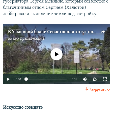
губернатора Сергея Меняйло, который совместно с
благочинным отцом Сергием (Халютой)
лоббировали выделение земли под застройку.
В Ушаковой балке Севастополя хотят построить часовню (видео)
видео
Крым.Реалии
No media source currently available
0:00
0:31
Загрузить
Искусство созидать