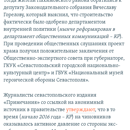
Тогда жители Нахимовского района обратились к
депутату Законодательного собрания Вячеславу
Горелову, который выяснил, что строительство
фактически было одобрено департаментом
внутренней политики (
нынче реформирован в
департамент общественных коммуникаций – КР
).
При проведении общественных слушаниях проект
храма получил положительные заключения от
Общественно-экспертного совета при губернаторе,
ГКУК «Севастопольский городской национально-
культурный центр» и ГБУК «Национальный музей
героической обороны Севастополя».
Журналисты севастопольского издания
«Примечания» со ссылкой на анонимный
источник в правительстве
утверждают
, что в то
время (
начало 2016 года – КР
) на чиновников
оказывалось активное давление со стороны экс-