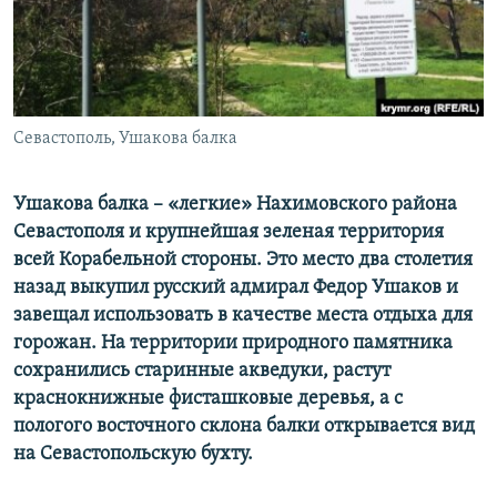
ПРИСОЕДИНЯЙТЕСЬ!
ПОБЕДИТЕЛЕЙ НЕ СУДЯТ?
КРЫМ.НЕПОКОРЕННЫЙ
ELIFBE
Севастополь, Ушакова балка
УКРАИНСКАЯ ПРОБЛЕМА КРЫМА
Все сайты RFE/RL
Ушакова балка – «легкие» Нахимовского района
Севастополя и крупнейшая зеленая территория
всей Корабельной стороны. Это место два столетия
назад выкупил русский адмирал Федор Ушаков и
завещал использовать в качестве места отдыха для
горожан. На территории природного памятника
сохранились старинные акведуки, растут
краснокнижные фисташковые деревья, а с
пологого восточного склона балки открывается вид
на Севастопольскую бухту.