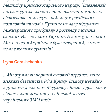
Меджлісу кримськотарського народу: "Впевнений,
що сьогодні закладені перші практичні міри, які
обов'язково приведуть найвищих російських
посадовців на чолі з Путіним на лаву підсудних
Міжнародного трибуналу з розгляду злочинів,
скоєних Росією проти України. А в тому, що такий
Міжнародний трибунал буде створений, в мене
немає жодних сумнівів"
Iryna Gerashchenko
...Ми отримали перший судовий вердикт, яким
визнані безчинства РФ в Криму. Вимогу негайно
відновити діяльність Меджлісу . Вимогу дозволити
вільне використання украінськоі, а отже
українських ЗМІ і шкіл.