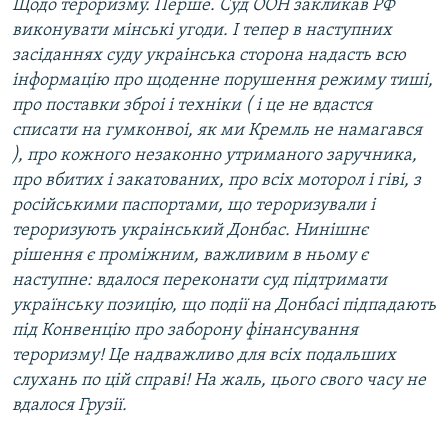
Щодо тероризму. Перше. Суд ООН закликав РФ
виконувати мінські угоди. І тепер в наступних
засіданнях суду украінська сторона надасть всю
інформацію про щоденне порушення режиму тиші,
про поставки зброі і техніки ( і це не вдастся
списати на гумконвоі, як ми Кремль не намагався
), про кожного незаконно утриманого заручника,
про вбитих і закатованих, про всіх моторол і гіві, з
російськими паспортами, що тероризували і
тероризують украінський Донбас. Нинішнє
рішення є проміжним, важливим в ньому є
наступне: вдалося переконати суд підтримати
українську позицію, що події на Донбасі підпадають
під Конвенцію про заборону фінансування
тероризму! Це надважливо для всіх подальших
слухань по цій справі! На жаль, цього свого часу не
вдалося Грузії.