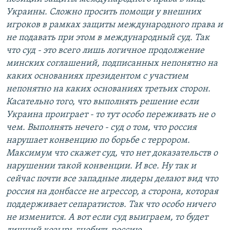
Украины. Сложно просить помощи у внешних
игроков в рамках защиты международного права и
не подавать при этом в международный суд. Так
что суд - это всего лишь логичное продолжение
минских соглашений, подписанных непонятно на
каких основаниях президентом с участием
непонятно на каких основаниях третьих сторон.
Касательно того, что выполнять решение если
Украина проиграет - то тут особо переживать не о
чем. Выполнять нечего - суд о том, что россия
нарушает конвенцию по борьбе с террором.
Максимум что скажет суд, что нет доказательств о
нарушении такой конвенции. И все. Ну так и
сейчас почти все западные лидеры делают вид что
россия на донбассе не агрессор, а сторона, которая
поддерживает сепаратистов. Так что особо ничего
не изменится. А вот если суд выиграем, то будет