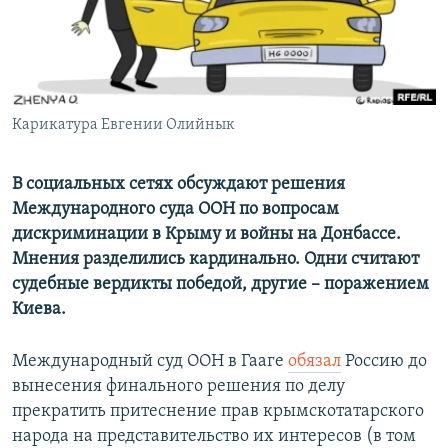
ПРИСОЕДИНЯЙТЕСЬ!
ПОБЕДИТЕЛЕЙ НЕ СУДЯТ?
КРЫМ.НЕПОКОРЕННЫЙ
ELIFBE
Карикатура Евгении Олийнык
УКРАИНСКАЯ ПРОБЛЕМА КРЫМА
Все сайты RFE/RL
В социальных сетях обсуждают решения
Международного суда ООН по вопросам
дискриминации в Крыму и войны на Донбассе.
Мнения разделились кардинально. Одни считают
судебные вердикты победой, другие – поражением
Киева.
Международный суд ООН в Гааге
обязал
Россию до
вынесения финального решения по делу
прекратить притеснение прав крымскотатарского
народа на представительство их интересов (в том