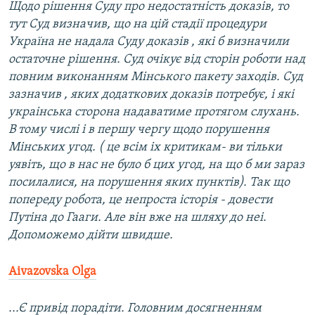
Щодо рішення Суду про недостатність доказів, то
тут Суд визначив, що на цій стадії процедури
Україна не надала Суду доказів , які б визначили
остаточне рішення. Суд очікує від сторін роботи над
повним виконанням Мінського пакету заходів. Суд
зазначив , яких додаткових доказів потребує, і які
украінська сторона надаватиме протягом слухань.
В тому числі і в першу чергу щодо порушення
Мінських угод. ( це всім іх критикам- ви тільки
уявіть, що в нас не було б цих угод, на що б ми зараз
посилалися, на порушення яких пунктів). Так що
попереду робота, це непроста історія - довести
Путіна до Гааги. Але він вже на шляху до неі.
Допоможемо дійти швидше.
Aivazovska Olga
...Є привід порадіти. Головним досягненням