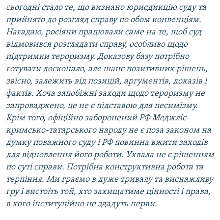
сьогодні стало те, що визнано юрисдикцію суду та
прийнято до розгляд справу по обом конвенціям.
Нагадаю, росіяни працювали саме на те, щоб суд
відмовився розглядати справу, особливо щодо
підтримки тероризму. Доказову базу потрібно
готувати досконало, але шанс позитивних рішень,
звісно, залежить від позицій, аргументів, доказів і
фактів. Хоча запобіжні заходи щодо тероризму не
запроваджено, це не є підставою для песимізму.
Крім того, офіційно заборонений РФ Меджліс
кримсько-татарського народу не є поза законом на
думку поважного суду і РФ повинна вжити заходів
для відновлення його роботи. Ухвала не є рішенням
по суті справи. Потрібна конструктивна робота та
терпіння. Ми граємо в дуже тривалу та виснажливу
гру і вистоїть той, хто захищатиме цінності і права,
в кого інституційно не здадуть нерви.