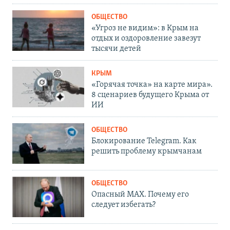
ОБЩЕСТВО
«Угроз не видим»: в Крым на
отдых и оздоровление завезут
тысячи детей
КРЫМ
«Горячая точка» на карте мира».
8 сценариев будущего Крыма от
ИИ
ОБЩЕСТВО
Блокирование Telegram. Как
решить проблему крымчанам
ОБЩЕСТВО
Опасный MAX. Почему его
следует избегать?