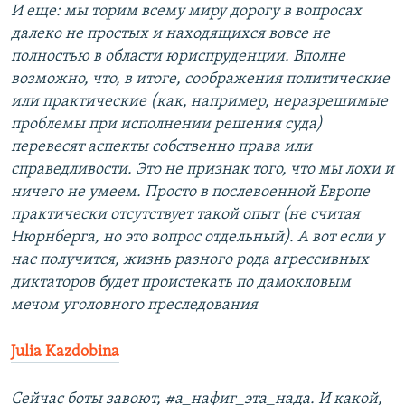
И еще: мы торим всему миру дорогу в вопросах
далеко не простых и находящихся вовсе не
полностью в области юриспруденции. Вполне
возможно, что, в итоге, соображения политические
или практические (как, например, неразрешимые
проблемы при исполнении решения суда)
перевесят аспекты собственно права или
справедливости. Это не признак того, что мы лохи и
ничего не умеем. Просто в послевоенной Европе
практически отсутствует такой опыт (не считая
Нюрнберга, но это вопрос отдельный). А вот если у
нас получится, жизнь разного рода агрессивных
диктаторов будет проистекать по дамокловым
мечом уголовного преследования
Julia Kazdobina
Сейчас боты завоют, #а_нафиг_эта_нада. И какой,