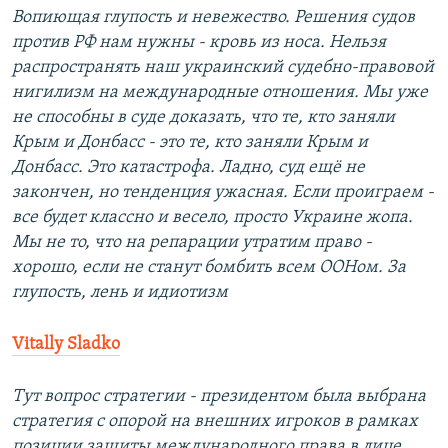
Вопиющая глупость и невежество. Решения судов
против РФ нам нужны - кровь из носа. Нельзя
распространять наш украинский судебно-правовой
нигилизм на международные отношения. Мы уже
не способны в суде доказать, что те, кто заняли
Крым и Донбасс - это те, кто заняли Крым и
Донбасс. Это катастрофа. Ладно, суд ещё не
закончен, но тенденция ужасная. Если проиграем -
все будет классно и весело, просто Украине жопа.
Мы не то, что на репарации утратим право -
хорошо, если не станут бомбить всем ООНом. За
глупость, лень и идиотизм
Vitally Sladko
Тут вопрос стратегии - президентом была выбрана
стратегия с опорой на внешних игроков в рамках
позиции защиты международного права в лице