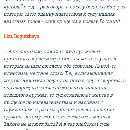
купила" и т.д. - разговоры в пользу бедных! Ещё раз
повторю свою оценку подготовки к суду наших
властных топов - слив процесса в пользу России!!!
Liza Bogutskaya
...Я не понимаю, как Гаагский суд может
принимать к рассмотрению только те случаи, в
которых нашли согласие обе стороны. Какой-то
идиотизм, честное слово. Т.е., если выжившая
жертва Чикатило подает на него в суд за зверства, а
он говорит, что согласен только на ношение
холодного оружия, то суд отказывает жертве в
процессе по издевательствам и насилию с
глумлением, а рассматривает только ношение
оружия, потому что на это согласился маньяк.
Такого не может быть? А в европейском суде