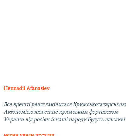
Hennadii Afanasiev
Все врешті решт закічиться Кримськотатарською
Автономією яка стане кримським фортпостом
України від росіян й наші народи будуть щасливі
неочн удвлн прсхдщ