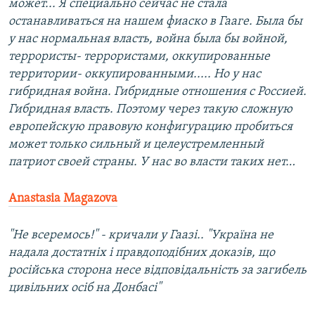
может... Я специально сейчас не стала
останавливаться на нашем фиаско в Гааге. Была бы
у нас нормальная власть, война была бы войной,
террористы- террористами, оккупированные
территории- оккупированными..... Но у нас
гибридная война. Гибридные отношения с Россией.
Гибридная власть. Поэтому через такую сложную
европейскую правовую конфигурацию пробиться
может только сильный и целеустремленный
патриот своей страны. У нас во власти таких нет…
Anastasia Magazova
"Не всеремось!" - кричали у Гаазі.. "Україна не
надала достатніх і правдоподібних доказів, що
російська сторона несе відповідальність за загибель
цивільних осіб на Донбасі"