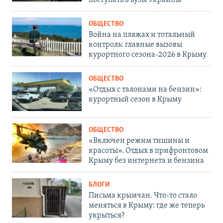
ОБЩЕСТВО
Война на пляжах и тотальный
контроль: главные вызовы
курортного сезона-2026 в Крыму
ОБЩЕСТВО
«Отдых с талонами на бензин»:
курортный сезон в Крыму
ОБЩЕСТВО
«Включен режим тишины и
красоты». Отдых в прифронтовом
Крыму без интернета и бензина
БЛОГИ
Письма крымчан. Что-то стало
меняться в Крыму: где же теперь
укрыться?