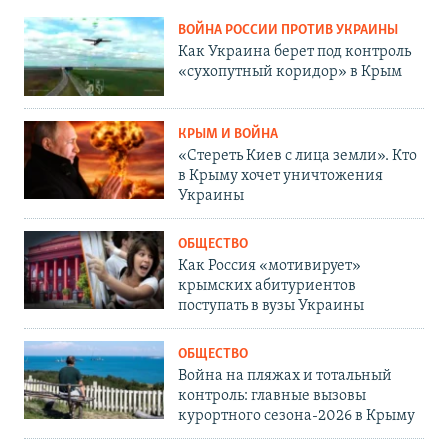
ВОЙНА РОССИИ ПРОТИВ УКРАИНЫ
Как Украина берет под контроль
«сухопутный коридор» в Крым
КРЫМ И ВОЙНА
«Стереть Киев с лица земли». Кто
в Крыму хочет уничтожения
Украины
ОБЩЕСТВО
Как Россия «мотивирует»
крымских абитуриентов
поступать в вузы Украины
ОБЩЕСТВО
Война на пляжах и тотальный
контроль: главные вызовы
курортного сезона-2026 в Крыму