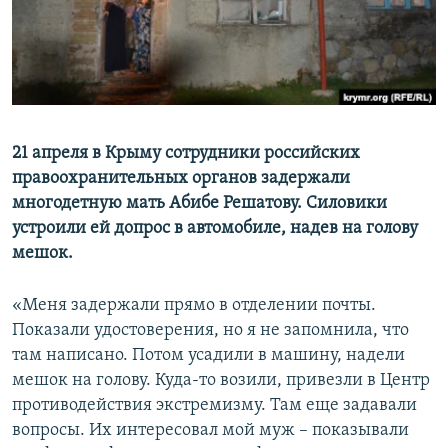
ПРИСОЕДИНЯЙТЕСЬ!
ПОБЕДИТЕЛЕЙ НЕ СУДЯТ?
КРЫМ.НЕПОКОРЕННЫЙ
ELIFBE
УКРАИНСКАЯ ПРОБЛЕМА КРЫМА
Все сайты RFE/RL
21 апреля в Крыму сотрудники российских
правоохранительных органов задержали
многодетную мать Абибе Решатову.
​
Силовики
устроили ей допрос в автомобиле, надев на голову
мешок.
«Меня задержали прямо в отделении почты.
Показали удостоверения, но я не запомнила, что
там написано. Потом усадили в машину, надели
мешок на голову. Куда-то возили, привезли в Центр
противодействия экстремизму. Там еще задавали
вопросы. Их интересовал мой муж – показывали