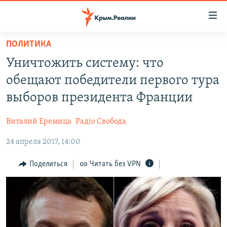
Доступность
ссылки
Вернуться
ПОЛИТИКА
к
НОВОСТИ
Уничтожить систему: что
основному
СПЕЦПРОЕКТЫ
содержанию
обещают победители первого тура
ВОДА
Вернутся
ГРУЗ 200
выборов президента Франции
к
ИСТОРИЯ
КАРТА ВОЕННЫХ ОБЪЕКТОВ КРЫМА
главной
Виталий Еремица
Радіо Свобода
ЕЩЕ
11 ЛЕТ ОККУПАЦИИ КРЫМА. 11 ИСТОРИЙ СОПРОТИВЛЕНИЯ
навигации
Вернутся
24 апреля 2017, 14:00
РАДІО СВОБОДА
ИНТЕРАКТИВ
к
КАК ОБОЙТИ БЛОКИРОВКУ
ИНФОГРАФИКА
Поделиться
Читать без VPN
поиску
ТЕЛЕПРОЕКТ КРЫМ.РЕАЛИИ
Українською
СОВЕТЫ ПРАВОЗАЩИТНИКОВ
Qırımtatar
ПРОПАВШИЕ БЕЗ ВЕСТИ