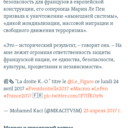
безопасность для французов в европейской
конструкции, его соперница Марин Ле Пен
призвала к уничтожению «нынешней системы»,
«дикой мондиализации, массовой миграции и
свободного движения терроризма».
«Это ‒ исторический результат, ‒ говорит она. ‒ На
мне лежит огромная ответственность защиты
французской нации, ее единства, безопасности,
культуры, процветания и независимости».
📰🗞 "La droite K.-O." titre le
@Le_Figaro
ce lundi 24
avril 2017
#Presidentielle2017
#Macron
#LePen
#France2017
🇫🇷
pic.twitter.com/IP7IfK0z9s
— Mohamed Kaci (@MKACITV5M)
23 апреля 2017 г.