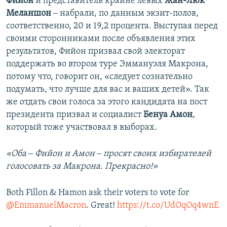
Фийон
и представитель крайне левых
Жан-Люк
Меланшон
‒ набрали, по данным экзит-полов,
соответственно, 20 и 19,2 процента. Выступая перед
своими сторонниками после объявления этих
результатов, Фийон призвал свой электорат
поддержать во втором туре Эммануэля Макрона,
потому что, говорит он, «следует сознательно
подумать, что лучше для вас и ваших детей». Так
же отдать свои голоса за этого кандидата на пост
президента призвал и социалист
Бенуа Амон
,
который тоже участвовал в выборах.
«Оба ‒ Фийон и Амон ‒ просят своих избирателей
голосовать за Макрона. Прекрасно!»
Both Fillon & Hamon ask their voters to vote for
@EmmanuelMacron
. Great!
https://t.co/UdOqOq4wnE