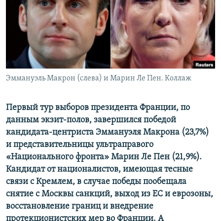
ПРИСОЕДИНЯЙТЕСЬ!
ПОБЕДИТЕЛЕЙ НЕ СУДЯТ?
КРЫМ.НЕПОКОРЕННЫЙ
ELIFBE
УКРАИНСКАЯ ПРОБЛЕМА КРЫМА
Все сайты RFE/RL
Эммануэль Макрон (слева) и Марин Ле Пен. Коллаж
Первый тур выборов президента Франции, по
данным экзит-полов, завершился победой
кандидата-центриста Эммануэля Макрона (23,7%)
и представительницы ультраправого
«Национального фронта» Марин Ле Пен (21,9%).
Кандидат от националистов, имеющая тесные
связи с Кремлем, в случае победы пообещала
снятие с Москвы санкций, выход из ЕС и еврозоны,
восстановление границ и внедрение
протекционистских мер во Франции. А