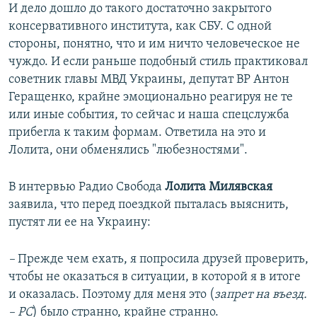
И дело дошло до такого достаточно закрытого
консервативного института, как СБУ. С одной
стороны, понятно, что и им ничто человеческое не
чуждо. И если раньше подобный стиль практиковал
советник главы МВД Украины, депутат ВР Антон
Геращенко, крайне эмоционально реагируя не те
или иные события, то сейчас и наша спецслужба
прибегла к таким формам. Ответила на это и
Лолита, они обменялись "любезностями".
В интервью Радио Свобода
Лолита Милявская
заявила, что перед поездкой пыталась выяснить,
пустят ли ее на Украину: ​
–
Прежде чем ехать, я попросила друзей проверить,
чтобы не оказаться в ситуации, в которой я в итоге
и оказалась. Поэтому для меня это (
запрет на въезд.
– РС
) было странно, крайне странно.