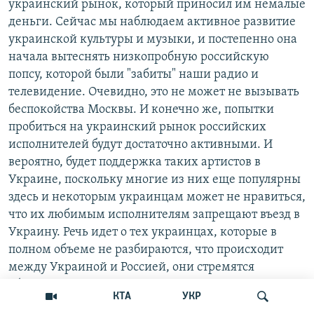
украинский рынок, который приносил им немалые
деньги. Сейчас мы наблюдаем активное развитие
украинской культуры и музыки, и постепенно она
начала вытеснять низкопробную российскую
попсу, которой были "забиты" наши радио и
телевидение. Очевидно, это не может не вызывать
беспокойства Москвы. И конечно же, попытки
пробиться на украинский рынок российских
исполнителей будут достаточно активными. И
вероятно, будет поддержка таких артистов в
Украине, поскольку многие из них еще популярны
здесь и некоторым украинцам может не нравиться,
что их любимым исполнителям запрещают въезд в
Украину. Речь идет о тех украинцах, которые в
полном объеме не разбираются, что происходит
между Украиной и Россией, они стремятся
абстрагироваться от этих вещей, поскольку война
КТА
УКР
не пришла к их дому.