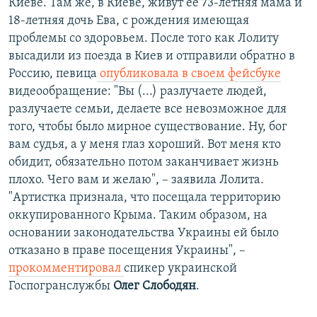
Киеве. Там же, в Киеве, живут ее 73-летняя мама и
18-летняя дочь Ева, с рождения имеющая
проблемы со здоровьем. После того как Лолиту
высадили из поезда в Киев и отправили обратно в
Россию, певица
опубликовала в своем фейсбуке
видеообращение: "Вы (...) разлучаете людей,
разлучаете семьи, делаете все невозможное для
того, чтобы было мирное существование. Ну, бог
вам судья, а у меня глаз хороший. Вот меня кто
обидит, обязательно потом заканчивает жизнь
плохо. Чего вам и желаю", –​ заявила Лолита.
"Артистка признала, что посещала территорию
оккупированного Крыма. Таким образом, на
основании законодательства Украины ей было
отказано в праве посещения Украины", –
прокомментировал
спикер украинской
Госпогранслужбы
Олег Слободян
.