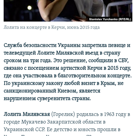
ПРИСОЕДИНЯЙТЕСЬ!
ПОБЕДИТЕЛЕЙ НЕ СУДЯТ?
КРЫМ.НЕПОКОРЕННЫЙ
ELIFBE
Лолита на концерте в Керчи, июнь 2015 года
УКРАИНСКАЯ ПРОБЛЕМА КРЫМА
Служба безопасности Украины запретила певице и
Все сайты RFE/RL
телеведущей Лолите Милявской въезд в страну
сроком на три года. Это решение, сообщили в СБУ,
связано с посещением артисткой Керчи в 2015 году,
где она участвовала в благотворительном концерте.
По украинскому закону любой визит в Крым, не
санкционированный Киевом, является
нарушением суверенитета страны.
Лолита Милявская
(Горелик) родилась в 1963 году в
городе Мукачево Закарпатской области в
Украинской ССР. Ее детство и юность прошли в