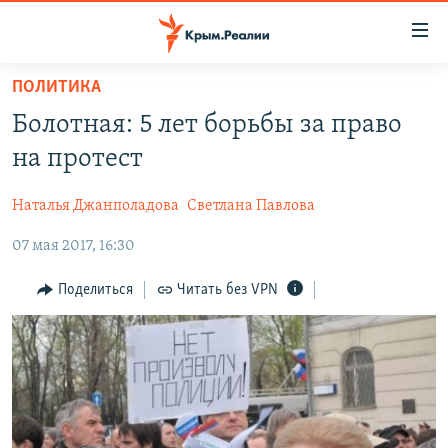
Доступность
ссылки
Вернуться
ПОЛИТИКА
к
НОВОСТИ
Болотная: 5 лет борьбы за право
основному
СПЕЦПРОЕКТЫ
содержанию
на протест
ВОДА
Вернутся
ГРУЗ 200
к
Наталья Джанполадова
Светлана Павлова
ИСТОРИЯ
КАРТА ВОЕННЫХ ОБЪЕКТОВ КРЫМА
главной
07 мая 2017, 16:30
ЕЩЕ
11 ЛЕТ ОККУПАЦИИ КРЫМА. 11 ИСТОРИЙ СОПРОТИВЛЕНИЯ
навигации
Вернутся
РАДІО СВОБОДА
ИНТЕРАКТИВ
Поделиться
Читать без VPN
к
КАК ОБОЙТИ БЛОКИРОВКУ
ИНФОГРАФИКА
поиску
ТЕЛЕПРОЕКТ КРЫМ.РЕАЛИИ
Українською
СОВЕТЫ ПРАВОЗАЩИТНИКОВ
Qırımtatar
ПРОПАВШИЕ БЕЗ ВЕСТИ