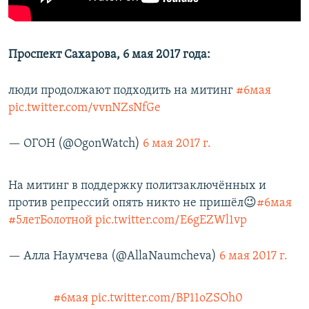
Проспект Сахарова, 6 мая 2017 года:
люди продолжают подходить на митинг
#6мая
pic.twitter.com/vvnNZsNfGe
— ОГОН (@OgonWatch)
6 мая 2017 г.
На митинг в поддержку политзаключённых и
против репрессий опять никто не пришёл😉
#6мая
#5летБолотной
pic.twitter.com/E6gEZWl1vp
— Алла Наумчева (@AllaNaumcheva)
6 мая 2017 г.
#6мая
pic.twitter.com/BP11oZSOh0