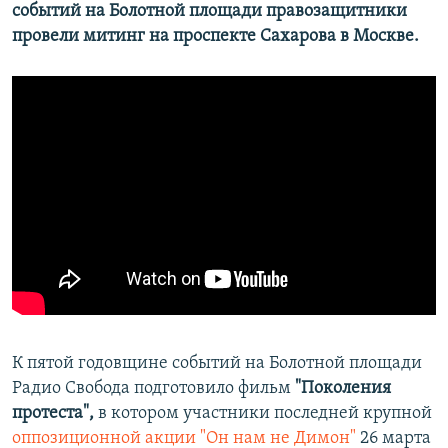
событий на Болотной площади правозащитники
провели митинг на проспекте Сахарова в Москве.
К пятой годовщине событий на Болотной площади
Радио Свобода подготовило фильм
"Поколения
протеста",
в котором участники последней крупной
оппозиционной акции "Он нам не Димон"
26 марта