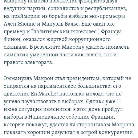
Макрону помогло поражение фаворитов двух
ведущих партий, социалистов и республиканцев,
на праймериз: из борьбы выбыли экс-премьеры
Ален Жюппе и Мануэль Вальс. Еще один экс-
премьер и “политический тяжеловес”, Франсуа
Фийон, оказался жертвой коррупционного
скандала. В результате Макрону удалось привлечь
симпатии умеренной части как левого, так и
правого электората.
Эммануэль Макрон стал президентом, который не
опирается на парламентское большинство: его
движение En Marche! настолько молодо, что не
успело поучаствовать в выборах. Однако уже 11
июня ситуация изменится: в этот день пройдут
выборы в Национальное собрание Франции,
которые покажут, удастся ли сторонникам Макрона
показать хороший результат в острой конкуренции