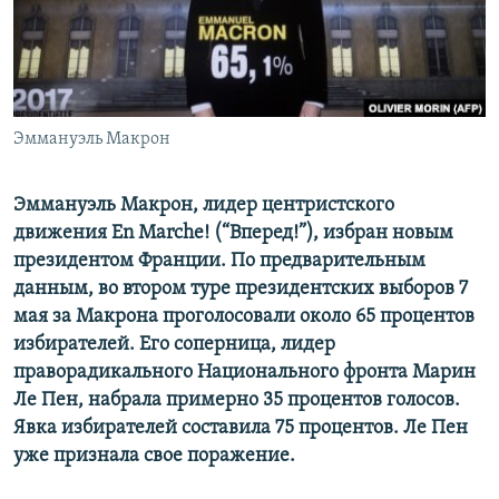
ПРИСОЕДИНЯЙТЕСЬ!
ПОБЕДИТЕЛЕЙ НЕ СУДЯТ?
КРЫМ.НЕПОКОРЕННЫЙ
ELIFBE
Эммануэль Макрон
УКРАИНСКАЯ ПРОБЛЕМА КРЫМА
Все сайты RFE/RL
Эммануэль Макрон, лидер центристского
движения
En
Marche
! (“Вперед!”), избран новым
президентом Франции. По предварительным
данным, во втором туре президентских выборов 7
мая за Макрона проголосовали около 65 процентов
избирателей. Его соперница, лидер
праворадикального Национального фронта Марин
Ле Пен, набрала примерно 35 процентов голосов.
Явка избирателей составила 75 процентов. Ле Пен
уже признала свое поражение.