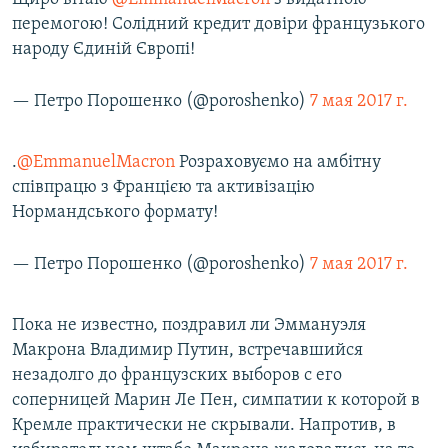
перемогою! Солідний кредит довіри французького
народу Єдиній Європі!
— Петро Порошенко (@poroshenko)
7 мая 2017 г.
.
@EmmanuelMacron
Розраховуємо на амбітну
співпрацю з Францією та активізацію
Нормандського формату!
— Петро Порошенко (@poroshenko)
7 мая 2017 г.
Пока не известно, поздравил ли Эммануэля
Макрона Владимир Путин, встречавшийся
незадолго до французских выборов с его
соперницей Марин Ле Пен, симпатии к которой в
Кремле практически не скрывали. Напротив, в