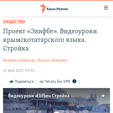
Доступность
ссылки
Вернуться
ОБЩЕСТВО
к
НОВОСТИ
Проект «Элифбе». Видеоуроки
основному
СПЕЦПРОЕКТЫ
содержанию
крымскотатарского языка.
ВОДА
Вернутся
ГРУЗ 200
Стройка
к
ИСТОРИЯ
КАРТА ВОЕННЫХ ОБЪЕКТОВ КРЫМА
главной
Фатима Османова
Халисе Зинедин
ЕЩЕ
11 ЛЕТ ОККУПАЦИИ КРЫМА. 11 ИСТОРИЙ СОПРОТИВЛЕНИЯ
навигации
Вернутся
10 мая 2017, 09:30
РАДІО СВОБОДА
ИНТЕРАКТИВ
к
КАК ОБОЙТИ БЛОКИРОВКУ
ИНФОГРАФИКА
Поделиться
Читать без VPN
поиску
ТЕЛЕПРОЕКТ КРЫМ.РЕАЛИИ
Українською
Видеоуроки «Elifbe». Стройка
СОВЕТЫ ПРАВОЗАЩИТНИКОВ
Qırımtatar
ПРОПАВШИЕ БЕЗ ВЕСТИ