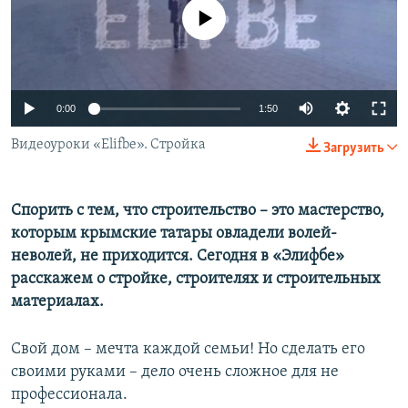
ПРИСОЕДИНЯЙТЕСЬ!
ПОБЕДИТЕЛЕЙ НЕ СУДЯТ?
No media source currently available
КРЫМ.НЕПОКОРЕННЫЙ
ELIFBE
0:00
1:50
УКРАИНСКАЯ ПРОБЛЕМА КРЫМА
Все сайты RFE/RL
Видеоуроки «Elifbe». Стройка
Загрузить
Спорить с тем, что строительство – это мастерство,
которым крымские татары овладели волей-
неволей, не приходится. Сегодня в «Элифбе»
расскажем о стройке, строителях и строительных
материалах.
Свой дом – мечта каждой семьи! Но сделать его
своими руками – дело очень сложное для не
профессионала.