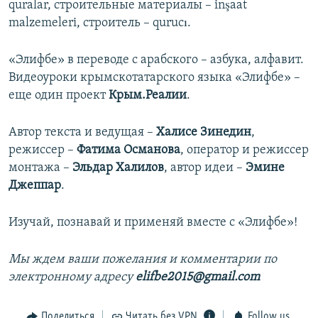
quralar, cтроительные материалы – inşaat
malzemeleri, cтроитель – qurucı.
«Элифбе» в переводе с арабского – азбука, алфавит.
Видеоуроки крымскотатарского языка «Элифбе» –
еще один проект
Крым.Реалии
.
Автор текста и ведущая –
Халисе Зинедин
,
режиссер –
Фатима Османова
, оператор и режиссер
монтажа –
Эльдар Халилов
, автор идеи –
Эмине
Джеппар
.
Изучай, познавай и применяй вместе с «Элифбе»!
Мы ждем ваши пожелания и комментарии по
электронному адресу
elifbe2015@gmail.com
Поделиться
Читать без VPN
Follow us