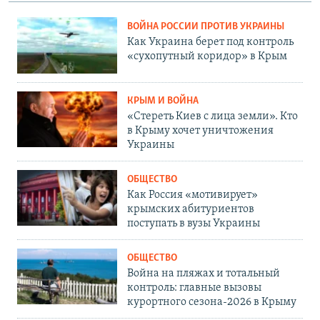
ВОЙНА РОССИИ ПРОТИВ УКРАИНЫ
Как Украина берет под контроль
«сухопутный коридор» в Крым
КРЫМ И ВОЙНА
«Стереть Киев с лица земли». Кто
в Крыму хочет уничтожения
Украины
ОБЩЕСТВО
Как Россия «мотивирует»
крымских абитуриентов
поступать в вузы Украины
ОБЩЕСТВО
Война на пляжах и тотальный
контроль: главные вызовы
курортного сезона-2026 в Крыму