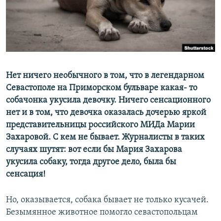
ПРИСОЕДИНЯЙТЕСЬ!
ПОБЕДИТЕЛЕЙ НЕ СУДЯТ?
КРЫМ.НЕПОКОРЕННЫЙ
ELIFBE
УКРАИНСКАЯ ПРОБЛЕМА КРЫМА
Все сайты RFE/RL
Нет ничего необычного в том, что в легендарном
Севастополе на Приморском бульваре какая- то
собачонка укусила девочку. Ничего сенсационного
нет и в том, что девочка оказалась дочерью яркой
представительницы российского МИДа Марии
Захаровой. С кем не бывает. Журналисты в таких
случаях шутят: вот если бы Мария Захарова
укусила собаку, тогда другое дело, была бы
сенсация!
Но, оказывается, собака бывает не только кусачей.
Безымянное животное помогло севастопольцам