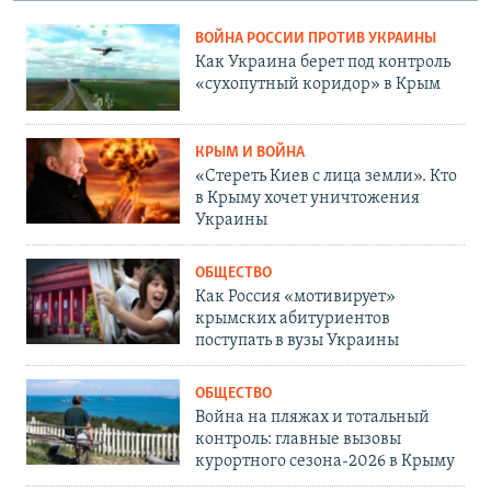
ВОЙНА РОССИИ ПРОТИВ УКРАИНЫ
Как Украина берет под контроль
«сухопутный коридор» в Крым
КРЫМ И ВОЙНА
«Стереть Киев с лица земли». Кто
в Крыму хочет уничтожения
Украины
ОБЩЕСТВО
Как Россия «мотивирует»
крымских абитуриентов
поступать в вузы Украины
ОБЩЕСТВО
Война на пляжах и тотальный
контроль: главные вызовы
курортного сезона-2026 в Крыму