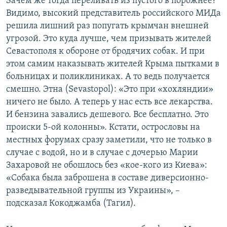
Зачем же тогда переливать из пустого в порожнее?
Видимо, высокий представитель российского МИДа
решила лишний раз попугать крымчан внешней
угрозой. Это куда лучше, чем призывать жителей
Севастополя к обороне от бродячих собак. И при
этом самим наказывать жителей Крыма пытками в
больницах и поликлиниках. А то ведь получается
смешно. Этна (Sevastopol): «Это при «хохляндии»
ничего не было. А теперь у нас есть все лекарства.
И бензина завались дешевого. Все бесплатно. Это
происки 5-ой колонны». Кстати, острословы на
местных форумах сразу заметили, что не только в
случае с водой, но и в случае с дочерью Марии
Захаровой не обошлось без «кое-кого из Киева»:
«Собака была заброшена в составе диверсионно-
разведывательной группы из Украины», –
подсказал Кокоджамба (Тагил).