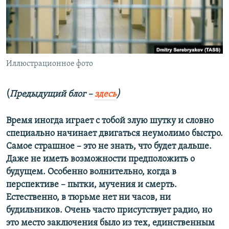
ПРИСОЕДИНЯЙТЕСЬ!
ПОБЕДИТЕЛЕЙ НЕ СУДЯТ?
КРЫМ.НЕПОКОРЕННЫЙ
ELIFBE
Иллюстрационное фото
УКРАИНСКАЯ ПРОБЛЕМА КРЫМА
Все сайты RFE/RL
(
Предыдущий блог –
здесь
)
Время иногда играет с тобой злую шутку и словно
специально начинает двигаться неумолимо быстро.
Самое страшное –
​
это не знать, что будет дальше.
Даже не иметь возможности предположить о
будущем. Особенно волнительно, когда в
перспективе – пытки, мучения и смерть.
Естественно, в тюрьме нет ни часов, ни
будильников. Очень часто присутствует радио, но
это место заключения было из тех, единственным