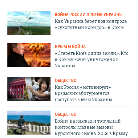
ВОЙНА РОССИИ ПРОТИВ УКРАИНЫ
Как Украина берет под контроль
«сухопутный коридор» в Крым
КРЫМ И ВОЙНА
«Стереть Киев с лица земли». Кто
в Крыму хочет уничтожения
Украины
ОБЩЕСТВО
Как Россия «мотивирует»
крымских абитуриентов
поступать в вузы Украины
ОБЩЕСТВО
Война на пляжах и тотальный
контроль: главные вызовы
курортного сезона-2026 в Крыму