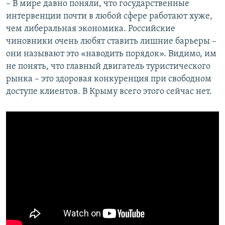
– В мире давно поняли, что государственные
интервенции почти в любой сфере работают хуже,
чем либеральная экономика. Российские
чиновники очень любят ставить лишние барьеры –
они называют это «наводить порядок». Видимо, им
не понять, что главный двигатель туристического
рынка – это здоровая конкуренция при свободном
доступе клиентов. В Крыму всего этого сейчас нет.