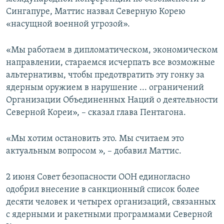
ПРИСОЕДИНЯЙТЕСЬ!
ПОБЕДИТЕЛЕЙ НЕ СУДЯТ?
Сингапуре, Маттис назвал Северную Корею
«насущной военной угрозой».
КРЫМ.НЕПОКОРЕННЫЙ
ELIFBE
«Мы работаем в дипломатическом, экономическом
направлении, стараемся исчерпать все возможные
УКРАИНСКАЯ ПРОБЛЕМА КРЫМА
альтернативы, чтобы предотвратить эту гонку за
Все сайты RFE/RL
ядерным оружием в нарушение ... ограничений
Организации Объединенных Наций о деятельности
Северной Кореи», – сказал глава Пентагона.
«Мы хотим остановить это. Мы считаем это
актуальным вопросом », – добавил Маттис.
2 июня Совет безопасности ООН единогласно
одобрил внесение в санкционный список более
десяти человек и четырех организаций, связанных
с ядерными и ракетными программами Северной