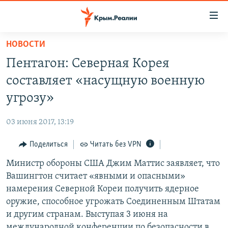
Доступность
ссылки
Вернуться
НОВОСТИ
к
НОВОСТИ
Пентагон: Северная Корея
основному
СПЕЦПРОЕКТЫ
содержанию
составляет «насущную военную
ВОДА
Вернутся
ГРУЗ 200
угрозу»
к
ИСТОРИЯ
КАРТА ВОЕННЫХ ОБЪЕКТОВ КРЫМА
главной
03 июня 2017, 13:19
ЕЩЕ
11 ЛЕТ ОККУПАЦИИ КРЫМА. 11 ИСТОРИЙ СОПРОТИВЛЕНИЯ
навигации
Вернутся
Поделиться
Читать без VPN
РАДІО СВОБОДА
ИНТЕРАКТИВ
к
Министр обороны США Джим Маттис заявляет, что
КАК ОБОЙТИ БЛОКИРОВКУ
ИНФОГРАФИКА
поиску
Вашингтон считает «явными и опасными»
ТЕЛЕПРОЕКТ КРЫМ.РЕАЛИИ
намерения Северной Кореи получить ядерное
Українською
оружие, способное угрожать Соединенным Штатам
СОВЕТЫ ПРАВОЗАЩИТНИКОВ
Qırımtatar
и другим странам. Выступая 3 июня на
ПРОПАВШИЕ БЕЗ ВЕСТИ
международной конференции по безопасности в