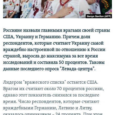
ПРИСОЕДИНЯЙТЕСЬ!
ПОБЕДИТЕЛЕЙ НЕ СУДЯТ?
КРЫМ.НЕПОКОРЕННЫЙ
ELIFBE
Россияне назвали главными врагами своей страны
УКРАИНСКАЯ ПРОБЛЕМА КРЫМА
США, Украину и Германию. Причем доля
Все сайты RFE/RL
респондентов, которые считают Украину самой
враждебно настроенной по отношению к России
страной, выросла до максимума за все время
исследований и составила 50 процентов. Таковы
данные последнего опроса "Левада-центра".
Лидером "вражеского списка" остаются США.
Врагом их считают около 70 процентов россиян,
однако этот показатель снизился за последнее
время. Число респондентов, которые считают
враждебными Германию, Латвию и Литву,
оказалось одинаковым – 24 процента. При этом