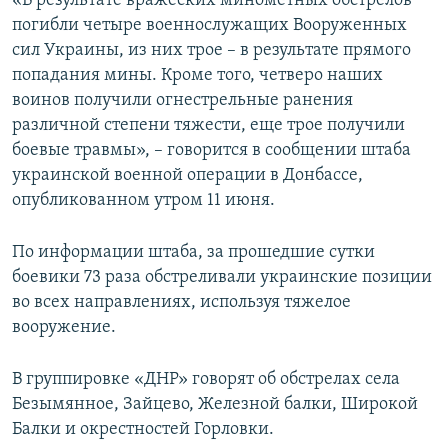
«В результате вражеских минометных обстрелов
ПРИСОЕДИНЯЙТЕСЬ!
ПОБЕДИТЕЛЕЙ НЕ СУДЯТ?
погибли четыре военнослужащих Вооруженных
сил Украины, из них трое – в результате прямого
КРЫМ.НЕПОКОРЕННЫЙ
попадания мины. Кроме того, четверо наших
ELIFBE
воинов получили огнестрельные ранения
различной степени тяжести, еще трое получили
УКРАИНСКАЯ ПРОБЛЕМА КРЫМА
боевые травмы», – говорится в сообщении штаба
Все сайты RFE/RL
украинской военной операции в Донбассе,
опубликованном утром 11 июня.
По информации штаба, за прошедшие сутки
боевики 73 раза обстреливали украинские позиции
во всех направлениях, используя тяжелое
вооружение.
В группировке «ДНР» говорят об обстрелах села
Безымянное, Зайцево, Железной балки, Широкой
Балки и окрестностей Горловки.