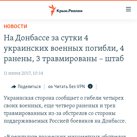
Доступность
ссылки
Вернуться
НОВОСТИ
к
НОВОСТИ
На Донбассе за сутки 4
основному
СПЕЦПРОЕКТЫ
содержанию
украинских военных погибли, 4
ВОДА
Вернутся
ГРУЗ 200
ранены, 3 травмированы – штаб
к
ИСТОРИЯ
КАРТА ВОЕННЫХ ОБЪЕКТОВ КРЫМА
главной
11 июня 2017, 10:14
ЕЩЕ
11 ЛЕТ ОККУПАЦИИ КРЫМА. 11 ИСТОРИЙ СОПРОТИВЛЕНИЯ
навигации
Вернутся
Поделиться
Читать без VPN
РАДІО СВОБОДА
ИНТЕРАКТИВ
к
Украинская сторона сообщает о гибели четырех
КАК ОБОЙТИ БЛОКИРОВКУ
ИНФОГРАФИКА
поиску
своих военных, еще четверо раненых и трех
ТЕЛЕПРОЕКТ КРЫМ.РЕАЛИИ
травмированных из-за обстрелов со стороны
Українською
поддерживаемых Россией боевиков на Донбассе.
СОВЕТЫ ПРАВОЗАЩИТНИКОВ
Qırımtatar
ПРОПАВШИЕ БЕЗ ВЕСТИ