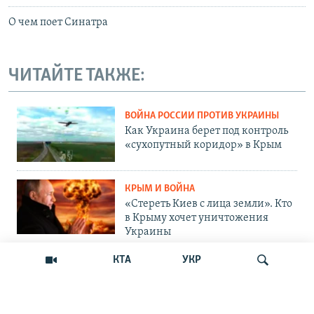
О чем поет Синатра
ЧИТАЙТЕ ТАКЖЕ:
ВОЙНА РОССИИ ПРОТИВ УКРАИНЫ
Как Украина берет под контроль
«сухопутный коридор» в Крым
КРЫМ И ВОЙНА
«Стереть Киев с лица земли». Кто
в Крыму хочет уничтожения
Украины
КТА
УКР
ОБЩЕСТВО
Как Россия «мотивирует»
крымских абитуриентов
поступать в вузы Украины