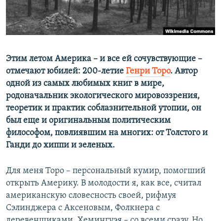
ПРИСОЕДИНЯЙТЕСЬ!
ПОБЕДИТЕЛЕЙ НЕ СУДЯТ?
КРЫМ.НЕПОКОРЕННЫЙ
ELIFBE
Этим летом Америка – и все ей сочувствующие –
УКРАИНСКАЯ ПРОБЛЕМА КРЫМА
отмечают юбилей: 200-летие
Генри Торо
. Автор
Все сайты RFE/RL
одной из самых любимых книг в мире,
родоначальник экологического мировоззрения,
теоретик и практик соблазнительной утопии, он
был еще и оригинальным политическим
философом, повлиявшим на многих: от Толстого и
Ганди до хиппи и зеленых.
Для меня Торо – персональный кумир, помогший
открыть Америку. В молодости я, как все, считал
американскую словесность своей, рифмуя
Сэлинджера с Аксеновым, Фолкнера с
деревенщиками, Хемингуэя – со всеми сразу. Но