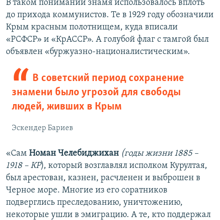
В таком понимании знамя использовалось вплоть
до прихода коммунистов. Те в 1929 году обозначили
Крым красным полотнищем, куда вписали
«РСФСР» и «КрАССР». А голубой флаг с тамгой был
объявлен «буржуазно-националистическим».
В советский период сохранение
знамени было угрозой для свободы
людей, живших в Крым
Эскендер Бариев
«Сам
Номан Челебиджихан
(годы жизни 1885 –
1918 – КР
), который возглавлял исполком Курултая,
был арестован, казнен, расчленен и выброшен в
Черное море. Многие из его соратников
подверглись преследованию, уничтожению,
некоторые ушли в эмиграцию. А те, кто поддержал