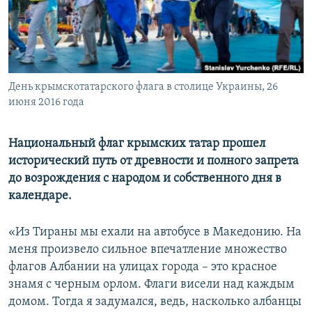
ПРИСОЕДИНЯЙТЕСЬ!
ПОБЕДИТЕЛЕЙ НЕ СУДЯТ?
КРЫМ.НЕПОКОРЕННЫЙ
ELIFBE
День крымскотатарского флага в столице Украины, 26
УКРАИНСКАЯ ПРОБЛЕМА КРЫМА
июня 2016 года
Все сайты RFE/RL
Национальный флаг крымских татар прошел
исторический путь от древности и полного запрета
до возрождения с народом и собственного дня в
календаре.
«Из Тираны мы ехали на автобусе в Македонию. На
меня произвело сильное впечатление множество
флагов Албании на улицах города – это красное
знамя с черным орлом. Флаги висели над каждым
домом. Тогда я задумался, ведь, насколько албанцы