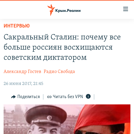
Доступность
ссылки
Вернуться
ИНТЕРВЬЮ
к
НОВОСТИ
Сакральный Сталин: почему все
основному
СПЕЦПРОЕКТЫ
содержанию
больше россиян восхищаются
ВОДА
Вернутся
ГРУЗ 200
советским диктатором
к
ИСТОРИЯ
КАРТА ВОЕННЫХ ОБЪЕКТОВ КРЫМА
главной
Александр Гостев
Радио Свобода
ЕЩЕ
11 ЛЕТ ОККУПАЦИИ КРЫМА. 11 ИСТОРИЙ СОПРОТИВЛЕНИЯ
навигации
Вернутся
26 июня 2017, 21:45
РАДІО СВОБОДА
ИНТЕРАКТИВ
к
КАК ОБОЙТИ БЛОКИРОВКУ
ИНФОГРАФИКА
Поделиться
Читать без VPN
поиску
ТЕЛЕПРОЕКТ КРЫМ.РЕАЛИИ
Українською
СОВЕТЫ ПРАВОЗАЩИТНИКОВ
Qırımtatar
ПРОПАВШИЕ БЕЗ ВЕСТИ