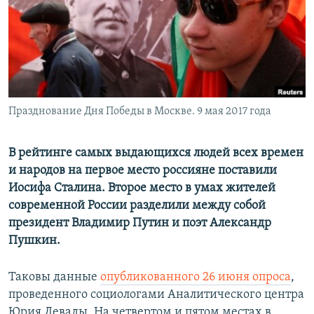
ПРИСОЕДИНЯЙТЕСЬ!
ПОБЕДИТЕЛЕЙ НЕ СУДЯТ?
КРЫМ.НЕПОКОРЕННЫЙ
ELIFBE
УКРАИНСКАЯ ПРОБЛЕМА КРЫМА
Все сайты RFE/RL
Празднование Дня Победы в Москве. 9 мая 2017 года
В рейтинге самых выдающихся людей всех времен
и народов на первое место россияне поставили
Иосифа Сталина. Второе место в умах жителей
современной России разделили между собой
президент Владимир Путин и поэт Александр
Пушкин.
Таковы данные
опубликованного 26 июня опроса
,
проведенного социологами Аналитического центра
Юрия Левады. На четвертом и пятом местах в