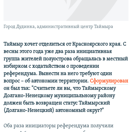
ПРИСОЕДИНЯЙТЕСЬ!
ПОБЕДИТЕЛЕЙ НЕ СУДЯТ?
КРЫМ.НЕПОКОРЕННЫЙ
ELIFBE
Город Дудинка, административный центр Таймыра
УКРАИНСКАЯ ПРОБЛЕМА КРЫМА
Таймыр хочет отделиться от Красноярского края. С
Все сайты RFE/RL
весны этого года уже два раза инициативная
группа жителей полуострова обращалась в местный
избирком с ходатайством о проведении
референдума. Вынести на него требуют один
вопрос – об автономии территории.
Сформулирован
он был так: "Считаете ли вы, что Таймырскому
Долгано-Ненецкому муниципальному району
должен быть возвращен статус Таймырский
(Долгано-Ненецкий) автономный округ?"
Оба раза инициаторы референдума получили