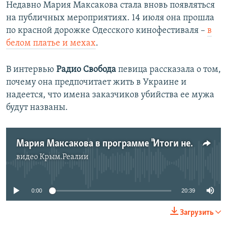
Недавно Мария Максакова стала вновь появляться
на публичных мероприятиях. 14 июля она прошла
по красной дорожке Одесского кинофестиваля –
в
белом платье и мехах
.
В интервью
Радио Свобода
певица рассказала о том,
почему она предпочитает жить в Украине и
надеется, что имена заказчиков убийства ее мужа
будут названы.
Мария Максакова в программе "Итоги недели"
видео
Крым.Реалии
No media source currently available
0:00
20:39
Загрузить