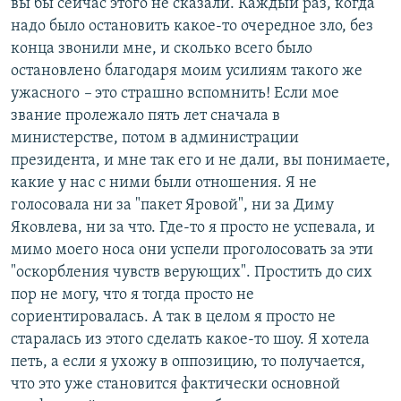
вы бы сейчас этого не сказали. Каждый раз, когда
надо было остановить какое-то очередное зло, без
конца звонили мне, и сколько всего было
остановлено благодаря моим усилиям такого же
ужасного
–
это страшно вспомнить! Если мое
звание пролежало пять лет сначала в
министерстве, потом в администрации
президента, и мне так его и не дали, вы понимаете,
какие у нас с ними были отношения. Я не
голосовала ни за "пакет Яровой", ни за Диму
Яковлева, ни за что. Где-то я просто не успевала, и
мимо моего носа они успели проголосовать за эти
"оскорбления чувств верующих". Простить до сих
пор не могу, что я тогда просто не
сориентировалась. А так в целом я просто не
старалась из этого сделать какое-то шоу. Я хотела
петь, а если я ухожу в оппозицию, то получается,
что это уже становится фактически основной