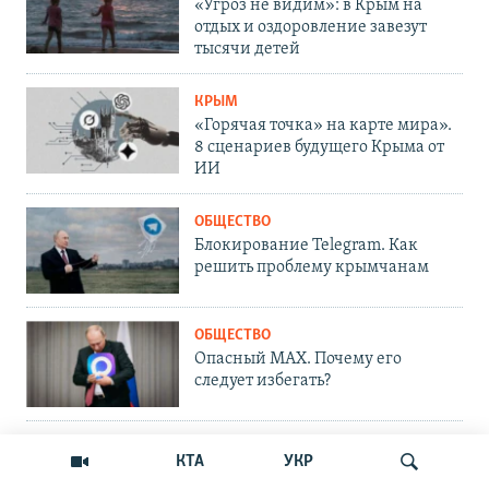
«Угроз не видим»: в Крым на
отдых и оздоровление завезут
тысячи детей
КРЫМ
«Горячая точка» на карте мира».
8 сценариев будущего Крыма от
ИИ
ОБЩЕСТВО
Блокирование Telegram. Как
решить проблему крымчанам
ОБЩЕСТВО
Опасный MAX. Почему его
следует избегать?
ОБЩЕСТВО
КТА
УКР
Что делать, если сайт