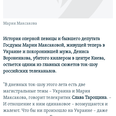
ПРИСОЕДИНЯЙТЕСЬ!
ПОБЕДИТЕЛЕЙ НЕ СУДЯТ?
КРЫМ.НЕПОКОРЕННЫЙ
ELIFBE
Мария Максакова
УКРАИНСКАЯ ПРОБЛЕМА КРЫМА
История оперной певицы и бывшего депутата
Все сайты RFE/RL
Госдумы Марии Максаковой, живущей теперь в
Украине и похоронившей мужа, Дениса
Вороненкова, убитого киллером в центре Киева,
остается одним из главных сюжетов ток-шоу
российских телеканалов.
"В дневных ток-шоу этого лета есть две
магистральные темы – Украина и Мария
Максакова, говорит телекритик
Слава Тарощина
. –
И отношение к ним одинаковое – возмущаются и
жалеют. Что бы ни произошло на Украине – даже