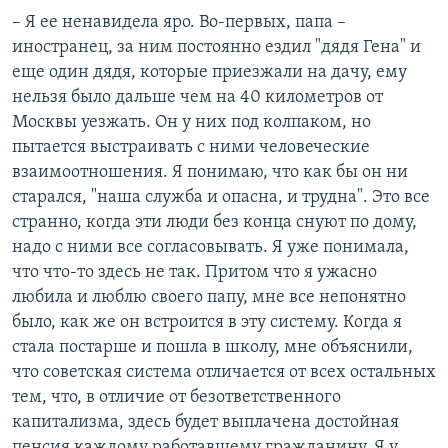
– Я ее ненавидела яро. Во-первых, папа –
иностранец, за ним постоянно ездил "дядя Гена" и
еще один дядя, которые приезжали на дачу, ему
нельзя было дальше чем на 40 километров от
Москвы уезжать. Он у них под колпаком, но
пытается выстраивать с ними человеческие
взаимоотношения. Я понимаю, что как бы он ни
старался, "наша служба и опасна, и трудна". Это все
странно, когда эти люди без конца снуют по дому,
надо с ними все согласовывать. Я уже понимала,
что что-то здесь не так. Притом что я ужасно
любила и люблю своего папу, мне все непонятно
было, как же он встроится в эту систему. Когда я
стала постарше и пошла в школу, мне объяснили,
что советская система отличается от всех остальных
тем, что, в отличие от безответственного
капитализма, здесь будет выплачена достойная
пенсия каждому работавшему гражданину. Я у