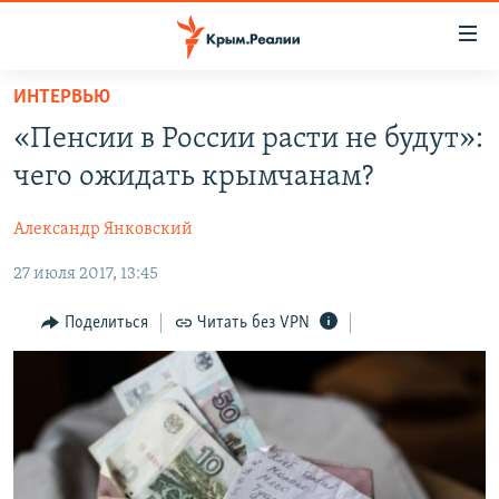
Доступность
ссылки
Вернуться
ИНТЕРВЬЮ
к
НОВОСТИ
«Пенсии в России расти не будут»:
основному
СПЕЦПРОЕКТЫ
содержанию
чего ожидать крымчанам?
ВОДА
Вернутся
ГРУЗ 200
к
Александр Янковский
ИСТОРИЯ
КАРТА ВОЕННЫХ ОБЪЕКТОВ КРЫМА
главной
27 июля 2017, 13:45
ЕЩЕ
11 ЛЕТ ОККУПАЦИИ КРЫМА. 11 ИСТОРИЙ СОПРОТИВЛЕНИЯ
навигации
Вернутся
РАДІО СВОБОДА
ИНТЕРАКТИВ
Поделиться
Читать без VPN
к
КАК ОБОЙТИ БЛОКИРОВКУ
ИНФОГРАФИКА
поиску
ТЕЛЕПРОЕКТ КРЫМ.РЕАЛИИ
Українською
СОВЕТЫ ПРАВОЗАЩИТНИКОВ
Qırımtatar
ПРОПАВШИЕ БЕЗ ВЕСТИ