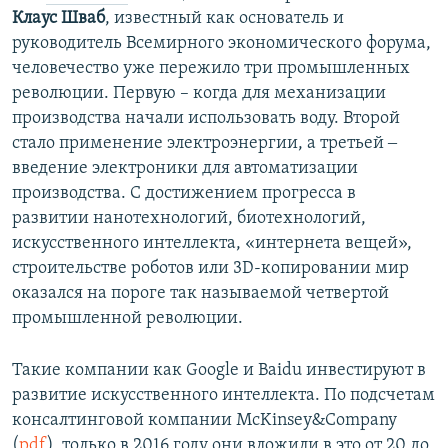
Клаус Шваб
, известный как основатель и
руководитель Всемирного экономического форума,
человечество уже пережило три промышленных
революции. Первую – когда для механизации
производства начали использовать воду. Второй
стало применение электроэнергии, а третьей ‒
введение электроники для автоматизации
производства. С достижением прогресса в
развитии нанотехнологий, биотехнологий,
искусственного интеллекта, «интернета вещей»,
строительстве роботов или 3D-копировании мир
оказался на пороге так называемой четвертой
промышленной революции.
Такие компании как Google и Baidu инвестируют в
развитие искусственного интеллекта. По подсчетам
консалтинговой компании McKinsey&Company
(
pdf
), только в 2016 году они вложили в это от 20 до