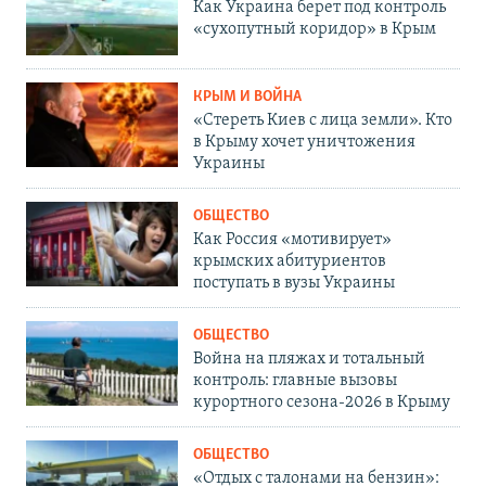
Как Украина берет под контроль
«сухопутный коридор» в Крым
КРЫМ И ВОЙНА
«Стереть Киев с лица земли». Кто
в Крыму хочет уничтожения
Украины
ОБЩЕСТВО
Как Россия «мотивирует»
крымских абитуриентов
поступать в вузы Украины
ОБЩЕСТВО
Война на пляжах и тотальный
контроль: главные вызовы
курортного сезона-2026 в Крыму
ОБЩЕСТВО
«Отдых с талонами на бензин»: