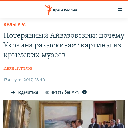
Доступность
ссылки
Вернуться
КУЛЬТУРА
к
НОВОСТИ
Потерянный Айвазовский: почему
основному
СПЕЦПРОЕКТЫ
содержанию
Украина разыскивает картины из
ВОДА
Вернутся
ГРУЗ 200
крымских музеев
к
ИСТОРИЯ
КАРТА ВОЕННЫХ ОБЪЕКТОВ КРЫМА
главной
Иван Путилов
ЕЩЕ
11 ЛЕТ ОККУПАЦИИ КРЫМА. 11 ИСТОРИЙ СОПРОТИВЛЕНИЯ
навигации
Вернутся
17 августа 2017, 23:40
РАДІО СВОБОДА
ИНТЕРАКТИВ
к
КАК ОБОЙТИ БЛОКИРОВКУ
ИНФОГРАФИКА
Поделиться
Читать без VPN
поиску
ТЕЛЕПРОЕКТ КРЫМ.РЕАЛИИ
Українською
СОВЕТЫ ПРАВОЗАЩИТНИКОВ
Qırımtatar
ПРОПАВШИЕ БЕЗ ВЕСТИ