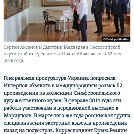
ПРИСОЕДИНЯЙТЕСЬ!
ПОБЕДИТЕЛЕЙ НЕ СУДЯТ?
КРЫМ.НЕПОКОРЕННЫЙ
ELIFBE
УКРАИНСКАЯ ПРОБЛЕМА КРЫМА
Все сайты RFE/RL
Сергей Аксенов и Дмитрий Медведев в Феодосийской
картинной галерее имени Ивана Айвазовского, 23 мая
2016 года
Генеральная прокуратура Украина попросила
Интерпол объявить в международный розыск 52
произведения из коллекции Симферопольского
художественного музея. В феврале 2014 года эти
работы участвовали в передвижной выставке в
Мариуполе. В марте того же года российская группа
спецназначения экстренно вывезла произведения
назад на полуостров. Корреспондент Крым.Реалии