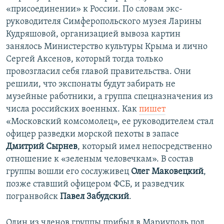
«присоединении» к России. По словам экс-
руководителя Симферопольского музея Ларины
Кудряшовой, организацией вывоза картин
занялось Министерство культуры Крыма и лично
Сергей Аксенов, который тогда только
провозгласил себя главой правительства. Они
решили, что экспонаты будут забирать не
музейные работники, а группа спецназначения из
числа российских военных. Как
пишет
«Московский комсомолец», ее руководителем стал
офицер разведки морской пехоты в запасе
Дмитрий Сырнев
, который имел непосредственно
отношение к «зеленым человечкам». В состав
группы вошли его сослуживец
Олег Маковецкий
,
позже ставший офицером ФСБ, и разведчик
погранвойск
Павел Забудский
.
Один из членов группы прибыл в Мариуполь под