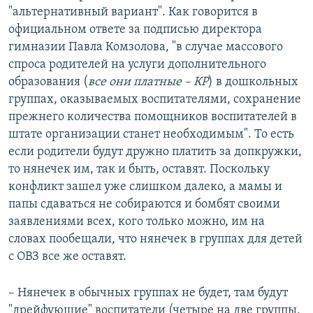
"альтернативный вариант". Как говорится в
официальном ответе за подписью директора
гимназии Павла Комзолова, "в случае массового
спроса родителей на услуги дополнительного
образования (
все они платные – КР
) в дошкольных
группах, оказываемых воспитателями, сохранение
прежнего количества помощников воспитателей в
штате организации станет необходимым". То есть
если родители будут дружно платить за допкружки,
то нянечек им, так и быть, оставят. Поскольку
конфликт зашел уже слишком далеко, а мамы и
папы сдаваться не собираются и бомбят своими
заявлениями всех, кого только можно, им на
словах пообещали, что нянечек в группах для детей
с ОВЗ все же оставят.
– Нянечек в обычных группах не будет, там будут
"дрейфующие" воспитатели (четыре на две группы,