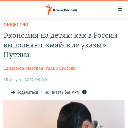
Доступность
ссылки
Вернуться
ОБЩЕСТВО
к
НОВОСТИ
Экономия на детях: как в России
основному
СПЕЦПРОЕКТЫ
содержанию
выполняют «майские указы»
ВОДА
Вернутся
ГРУЗ 200
Путина
к
ИСТОРИЯ
КАРТА ВОЕННЫХ ОБЪЕКТОВ КРЫМА
главной
Елизавета Маетная
Радио Свобода
ЕЩЕ
11 ЛЕТ ОККУПАЦИИ КРЫМА. 11 ИСТОРИЙ СОПРОТИВЛЕНИЯ
навигации
Вернутся
25 августа 2017, 09:00
РАДІО СВОБОДА
ИНТЕРАКТИВ
к
КАК ОБОЙТИ БЛОКИРОВКУ
ИНФОГРАФИКА
Поделиться
Читать без VPN
поиску
ТЕЛЕПРОЕКТ КРЫМ.РЕАЛИИ
Українською
СОВЕТЫ ПРАВОЗАЩИТНИКОВ
Qırımtatar
ПРОПАВШИЕ БЕЗ ВЕСТИ