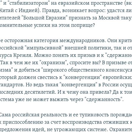
" и "стабилизатором" на евразийском пространстве (в
 Китай с Индией). Правда, возникает вопрос: удастся л
итателей "Большой Евразии" признать за Москвой таку
сомнительные успехи на этом поприще?
лее осторожная категория международников. Они крит
ссийской "импульсивной" внешней политики, так и о
курса Кремля. Можно понять их призыв и к "сдержанн
Так в чем же их "охранизм", спросите вы? В призыве о
изма" и добиться "широкого общественного консенсуса
который должен свестись к "конвергенции" европейски
андартов. Но ведь такая "конвергенция" в России осущ
следних десятилетий. И к чему она привела? Да к том
стема уже не может выжить через "сдержанность".
Сама российская реальность и ее тупиковость порожда
к приспособлению за счет воспроизводства отживших 
предложения идей, не угрожающих системе. Охранит