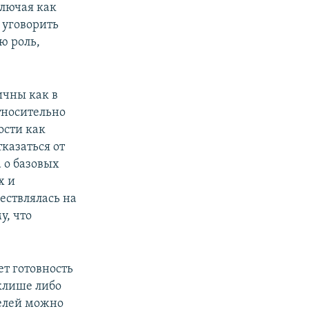
ключая как
и уговорить
ю роль,
ичны как в
тносительно
ости как
тказаться от
 о базовых
х и
ествлялась на
у, что
ет готовность
клише либо
елей можно