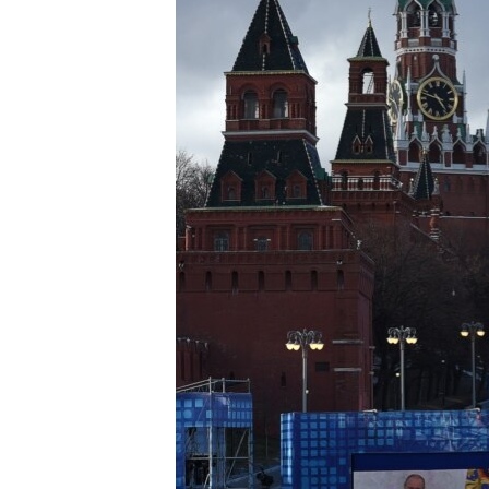
ПОБЕДИТЕЛЕЙ НЕ СУДЯТ?
КРЫМ.НЕПОКОРЕННЫЙ
ELIFBE
УКРАИНСКАЯ ПРОБЛЕМА КРЫМА