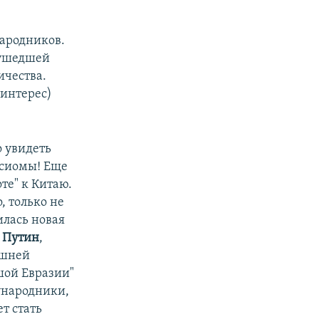
ародников.
 ушедшей
ичества.
 интерес)
 увидеть
ксиомы! Еще
те" к Китаю.
, только не
илась новая
м
Путин
,
ешней
шой Евразии"
ународники,
т стать