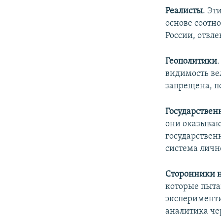
Реалисты
. Эт
основе соотн
России, отвл
Геополитики
видимость ве
запрещена, п
Государствен
они оказываю
государствен
система личн
Сторонники н
которые пыта
эксперименти
аналитика че