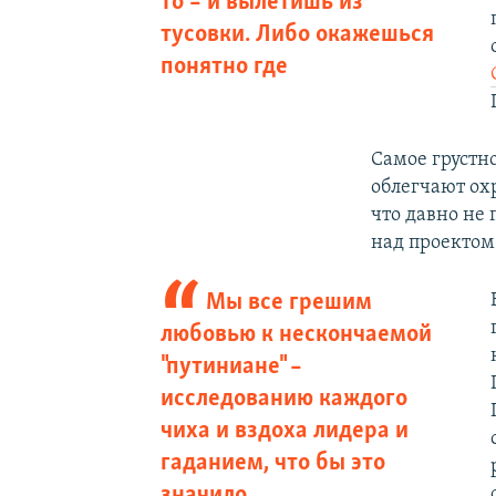
то – и вылетишь из
тусовки. Либо окажешься
понятно где
Самое грустн
облегчают охр
что давно не 
над проектом
Мы все грешим
любовью к нескончаемой
"путиниане" –
исследованию каждого
чиха и вздоха лидера и
гаданием, что бы это
значило