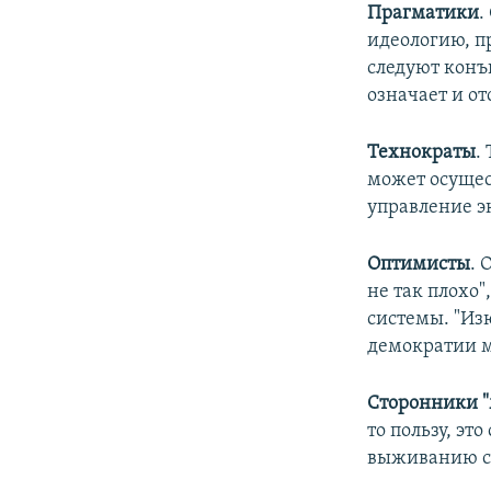
Прагматики
.
идеологию, п
следуют конъ
означает и о
Технократы
.
может осущес
управление 
Оптимисты
. 
не так плохо
системы. "Из
демократии м
Сторонники "
то пользу, эт
выживанию с