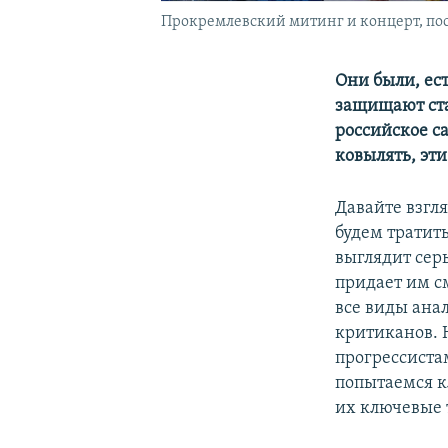
Прокремлевский митинг и концерт, пос
Они были, ест
защищают ста
российское са
ковылять, эт
Давайте взгл
будем тратит
выглядит серь
придает им с
все виды ана
критиканов. 
прогрессиста
попытаемся к
их ключевые 