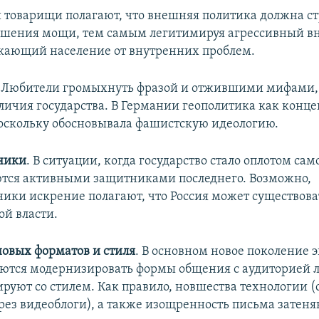
и товарищи полагают, что внешняя политика должна ст
ошения мощи, тем самым легитимируя агрессивный в
екающий население от внутренних проблем.
. Любители громыхнуть фразой и отжившими мифами,
личия государства. В Германии геополитика как конц
оскольку обосновывала фашистскую идеологию.
ники
. В ситуации, когда государство стало оплотом са
тся активными защитниками последнего. Возможно,
ники искрение полагают, что Россия может существова
ой власти.
овых форматов и стиля
. В основном новое поколение э
ются модернизировать формы общения с аудиторией 
руют со стилем. Как правило, новшества технологии 
рез видеоблоги), а также изощренность письма затеня