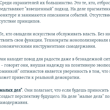
 Среди охранителей их большинство. Это те, кто, отбро
редставляют "взвешенный" подход. На деле прагматик
юнктуре и занимаются описанием событий. Отсутстви
тсутствие принципов.
 Те, кто овладели искусством обслуживать власть. Без н
твлять свои функции. Технократы монополизировали 
экономическими инструментами самодержавия.
Они находят повод для радости даже в безнадежной сит
", – говорят они, внушая надежду на позитивную эво
юминкой" оптимистов является уверенность в том, что
ожет привести к реальной демократии.
малых дел"
. Они полагают, что если будешь приносить
о создаст перспективу будущего. На деле "малые дела" 
амодержавия.