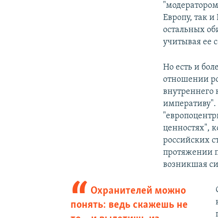
"модератором
Европу, так и
остальных об
учитывая ее 
Но есть и бо
отношении ро
внутреннего 
императиву". 
"европоцентр
ценностях", 
российских ст
протяжении по
возникшая си
Охранителей можно
понять: ведь скажешь не