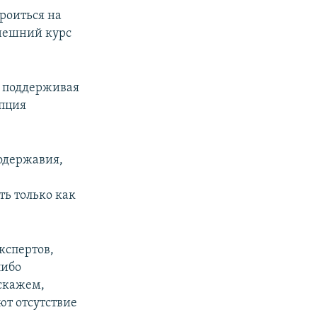
роиться на
нешний курс
 поддерживая
епция
модержавия,
ть только как
кспертов,
либо
(скажем,
ют отсутствие