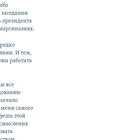
Либо
а заседании
ь президента
 маргиналиях.
ередко
лями. И тем,
овы работать
ы все
едованию
значило.
имени самого
дуешь этой
 осмысления
овать
ством,