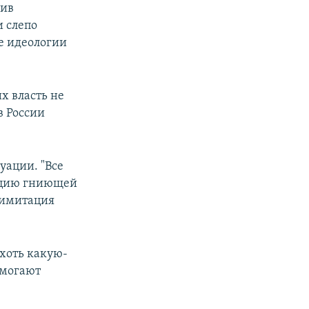
сив
и слепо
е идеологии
их власть не
в России
уации. "Все
люцию гниющей
 имитация
 хоть какую-
помогают