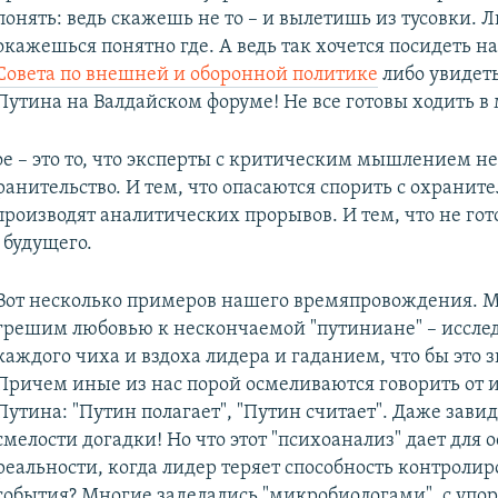
понять: ведь скажешь не то – и вылетишь из тусовки. 
окажешься понятно где. А ведь так хочется посидеть н
Совета по внешней и оборонной политике
либо увидет
Путина на Валдайском форуме! Не все готовы ходить в
ое – это то, что эксперты с критическим мышлением н
анительство. И тем, что опасаются спорить с охраните
производят аналитических прорывов. И тем, что не гот
 будущего.
Вот несколько примеров нашего времяпровождения. М
грешим любовью к нескончаемой "путиниане" – иссл
каждого чиха и вздоха лидера и гаданием, что бы это 
Причем иные из нас порой осмеливаются говорить от 
Путина: "Путин полагает", "Путин считает". Даже зави
смелости догадки! Но что этот "психоанализ" дает для
реальности, когда лидер теряет способность контролир
события? Многие заделались "микробиологами", с упор