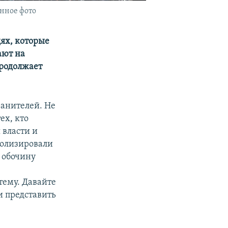
нное фото
дях, которые
ают на
продолжает
ранителей. Не
ех, кто
 власти и
полизировали
 обочину
тему. Давайте
и представить