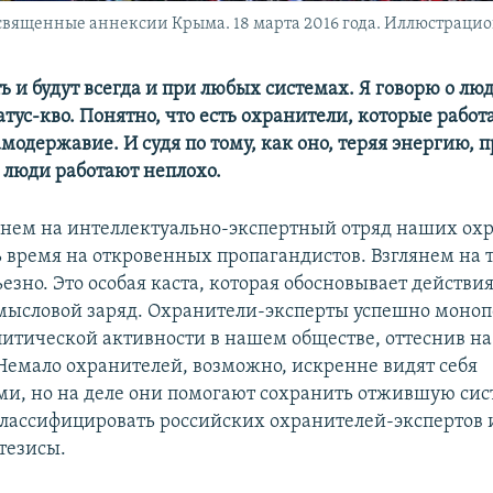
вященные аннексии Крыма. 18 марта 2016 года. Иллюстрацио
ь и будут всегда и при любых системах. Я говорю о лю
тус-кво. Понятно, что есть охранители, которые работ
модержавие. И судя по тому, как оно, теряя энергию, 
и люди работают неплохо.
янем на интеллектуально-экспертный отряд наших ох
ь время на откровенных пропагандистов. Взглянем на т
езно. Это особая каста, которая обосновывает действия
мысловой заряд. Охранители-эксперты успешно моно
литической активности в нашем обществе, оттеснив на
Немало охранителей, возможно, искренне видят себя
ми, но на деле они помогают сохранить отжившую сис
лассифицировать российских охранителей-экспертов 
тезисы.