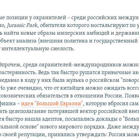
 позиции у охранителей – среди российских междун
но,
Jurassic Park
, обитатели которого ностальгируют по
сь найти новые образы имперских амбиций и державн
объект анализа (внешняя политика и государственный
 интеллектуальную смелость.
Впрочем, среди охранителей-международников можно
растерянность. Ведь так быстро рушатся привычные а
недавно в ходу у них была мулька о российском "поворо
Но уже очевидно, что от китайцев можно ожидать всего
союзнических обязательств в отношении России. Появ
фишка –
идея "Большой Евразии"
, которую вбросил са
ать целеполагание потерявшей вектор российской вн
ея быстро нашла адептов, посыпались доклады о "Боль
уальной основе" нового мирового порядка. Даже межд
о своей репутации, принялись утверждать: Россия може