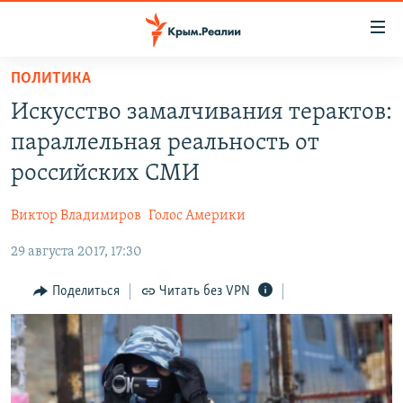
Доступность
ссылки
Вернуться
ПОЛИТИКА
к
НОВОСТИ
Искусство замалчивания терактов:
основному
СПЕЦПРОЕКТЫ
содержанию
параллельная реальность от
ВОДА
Вернутся
ГРУЗ 200
российских СМИ
к
ИСТОРИЯ
КАРТА ВОЕННЫХ ОБЪЕКТОВ КРЫМА
главной
Виктор Владимиров
Голос Америки
ЕЩЕ
11 ЛЕТ ОККУПАЦИИ КРЫМА. 11 ИСТОРИЙ СОПРОТИВЛЕНИЯ
навигации
Вернутся
29 августа 2017, 17:30
РАДІО СВОБОДА
ИНТЕРАКТИВ
к
КАК ОБОЙТИ БЛОКИРОВКУ
ИНФОГРАФИКА
Поделиться
Читать без VPN
поиску
ТЕЛЕПРОЕКТ КРЫМ.РЕАЛИИ
Українською
СОВЕТЫ ПРАВОЗАЩИТНИКОВ
Qırımtatar
ПРОПАВШИЕ БЕЗ ВЕСТИ