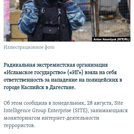
ПРИСОЕДИНЯЙТЕСЬ!
ПОБЕДИТЕЛЕЙ НЕ СУДЯТ?
КРЫМ.НЕПОКОРЕННЫЙ
ELIFBE
УКРАИНСКАЯ ПРОБЛЕМА КРЫМА
Все сайты RFE/RL
Иллюстрационное фото
Радикальная экстремистская организация
«Исламское государство» («ИГ») взяла на себя
ответственность за нападение на полицейских в
городе Каспийск в Дагестане.
Об этом сообщила в понедельник, 28 августа, Site
Intelligence Group Enterprise (SITE), занимающаяся
мониторингом интернет-деятельности
террористов.