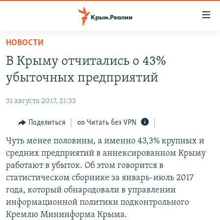
Доступность
ссылки
Вернуться
НОВОСТИ
к
НОВОСТИ
В Крыму отчитались о 43%
основному
СПЕЦПРОЕКТЫ
содержанию
убыточных предприятий
ВОДА
Вернутся
ГРУЗ 200
к
31 августа 2017, 21:33
ИСТОРИЯ
КАРТА ВОЕННЫХ ОБЪЕКТОВ КРЫМА
главной
ЕЩЕ
Поделиться
Читать без VPN
11 ЛЕТ ОККУПАЦИИ КРЫМА. 11 ИСТОРИЙ СОПРОТИВЛЕНИЯ
навигации
Вернутся
РАДІО СВОБОДА
Чуть менее половины, а именно 43,3% крупных и
ИНТЕРАКТИВ
к
средних предприятий в аннексированном Крыму
КАК ОБОЙТИ БЛОКИРОВКУ
ИНФОГРАФИКА
поиску
работают в убыток. Об этом говорится в
ТЕЛЕПРОЕКТ КРЫМ.РЕАЛИИ
статистическом сборнике за январь-июль 2017
Українською
года, который обнародовали в управлении
СОВЕТЫ ПРАВОЗАЩИТНИКОВ
Qırımtatar
информационной политики подконтрольного
ПРОПАВШИЕ БЕЗ ВЕСТИ
Кремлю Мининформа Крыма.