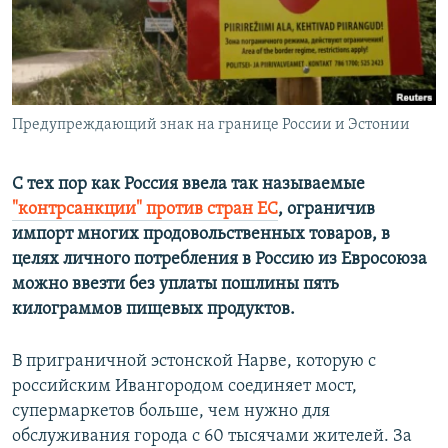
ПРИСОЕДИНЯЙТЕСЬ!
ПОБЕДИТЕЛЕЙ НЕ СУДЯТ?
КРЫМ.НЕПОКОРЕННЫЙ
ELIFBE
Предупреждающий знак на границе России и Эстонии
УКРАИНСКАЯ ПРОБЛЕМА КРЫМА
Все сайты RFE/RL
С тех пор как Россия ввела так называемые
"контрсанкции" против стран ЕС
, ограничив
импорт многих продовольственных товаров,
в
целях личного потребления в Россию из Евросоюза
можно ввезти без уплаты пошлины пять
килограммов пищевых продуктов.
В приграничной эстонской Нарве, которую с
российским Ивангородом соединяет мост,
супермаркетов больше, чем нужно для
обслуживания города с 60 тысячами жителей. За