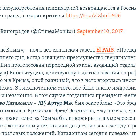
 злоупотребления психиатрией возвращаются в Росси
е страны, говорят критики
https://t.co/zlZbtcb6U6
Виноградов (@CrimeaMonitor)
September 10, 2017
ак Крым», – полагает испанская газета
E
l
PAÍS
. «Преце
ашнего дня, когда освящено преимущество свершившег
 Был проголосован переходной закон, вводящий отдель
ю) Конституцию, действующую до голосования на ре
 и в Крыму, с той разницей, что в него вторглась ино
йская. За исключением этого, все было также импрови
 и незаконно. В том случае тогдашний президент Жен
во Каталонии –
КР
)
Артур Мас
был оскорблен: «Это бре
аталонию с Крымом». Бред? Возможно, ему повезло, чт
о правительства Крыма были перекрыты шумом росс
вторжении они уничтожили до десяти своих междунар
 правовых положений. Каталонцам сегодня повезло, что