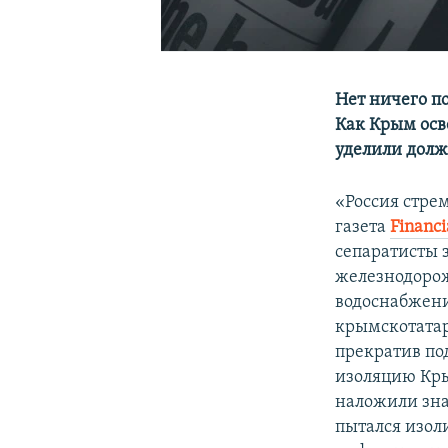
Нет ничего по
Как Крым осв
уделили долж
«Россия стре
газета
Financi
сепаратисты 
железнодорож
водоснабжени
крымскотатар
прекратив по
изоляцию Кры
наложили зна
пытался изол