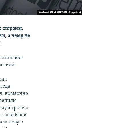
о стороны.
и, а чему не
.
британская
оссией
ила
 года
ч, временно
крепили
олуострове и
. Пока Киев
ала новую