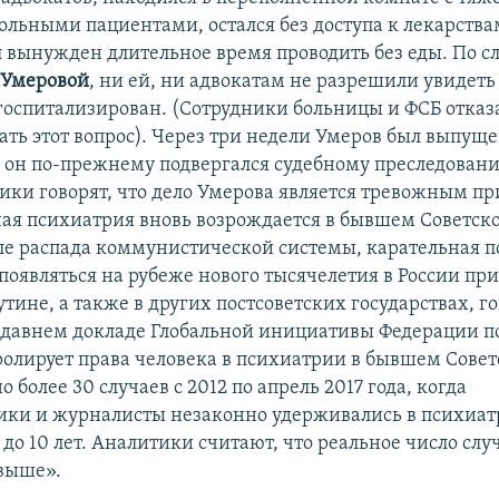
ольными пациентами, остался без доступа к лекарствам
л вынужден длительное время проводить без еды. По с
Умеровой
, ни ей, ни адвокатам не разрешили увидеть 
 госпитализирован. (Сотрудники больницы и ФСБ отказ
ть этот вопрос). Через три недели Умеров был выпуще
о он по-прежнему подвергался судебному преследован
ки говорят, что дело Умерова является тревожным пр
ная психиатрия вновь возрождается в бывшем Советск
ле распада коммунистической системы, карательная 
появляться на рубеже нового тысячелетия в России пр
ине, а также в других постсоветских государствах, г
едавнем докладе Глобальной инициативы Федерации п
ролирует права человека в психиатрии в бывшем Сове
 более 30 случаев с 2012 по апрель 2017 года, когда
ки и журналисты незаконно удерживались в психиа
до 10 лет. Аналитики считают, что реальное число слу
выше».