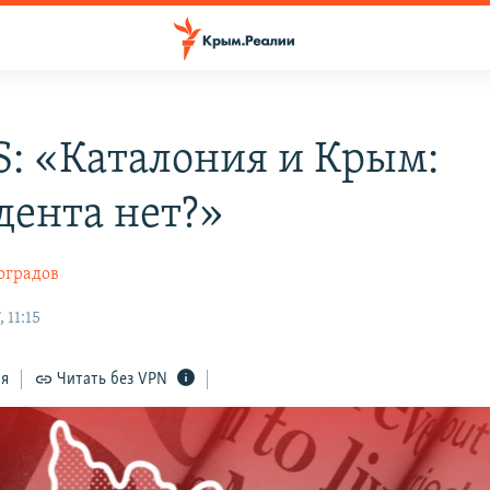
ÍS: «Каталония и Крым:
дента нет?»
оградов
 11:15
ся
Читать без VPN