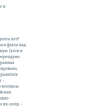
ю и
дента нет?
ося факта над
ную (хотя и
ферендуме.
странная
зировано,
ералитата
д –
о возгласы
ийских
одно-
 их сосед –