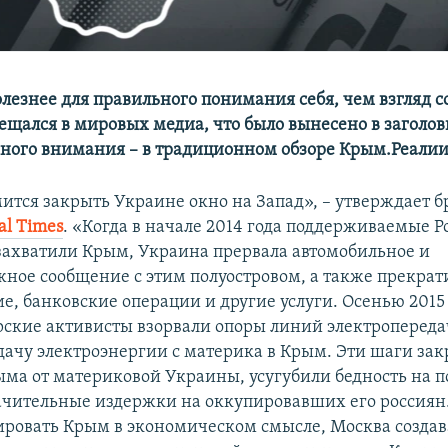
лезнее для правильного понимания себя, чем взгляд с
ещался в мировых медиа, что было вынесено в заголовк
ного внимания – в традиционном обзоре Крым.Реалии
мится закрыть Украине окно на Запад», – утверждает 
al Times
. «Когда в начале 2014 года поддерживаемые Р
захватили Крым, Украина прервала автомобильное и
ное сообщение с этим полуостровом, а также прекрат
е, банковские операции и другие услуги. Осенью 2015
ские активисты взорвали опоры линий электропереда
дачу электроэнергии с материка в Крым. Эти шаги за
ма от материковой Украины, усугубили бедность на п
чительные издержки на оккупировавших его россиян
ировать Крым в экономическом смысле, Москва создав