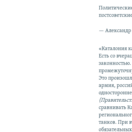
Политические
постсоветски
— Александр 
«Каталония к
Есть со вчер
законностью.
промежуточну
Это произошло
армия, росси
односторонне
(
Правительст
сравнивать К
региональног
танков. При 
обязательных