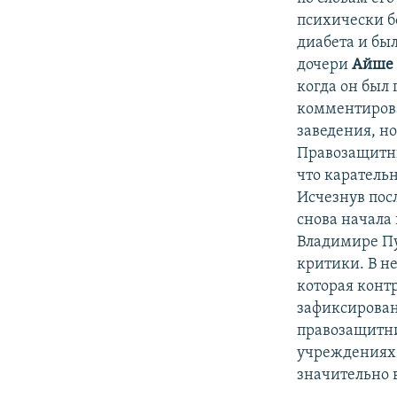
психически б
диабета и бы
дочери
Айше 
когда он был
комментирова
заведения, н
Правозащитни
что каратель
Исчезнув пос
снова начала 
Владимире Пут
критики. В н
которая конт
зафиксировано
правозащитни
учреждениях 
значительно 