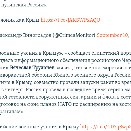
 путинская Россия».
алония как Крым
https://t.co/JAKSWPxAQU
лександр Виноградов (@CrimeaMonitor)
September 10,
военные учения в Крыму», – сообщает египетский пор
тдела информационного обеспечения российского Че
вник
Вячеслав Трухачев
заявил, что военно-морская ав
иворакетной обороны Южного военного округа России
ные в Крыму, совместно провели запуски ракет во вре
в четверг. Россия провела в последнее время серию м
вой готовности вооруженных сил, армии и флота в соот
дготовке на фоне планов НАТО по расширению на вост
границам».
сийские военные учения в Крыму
https://t.co/CD7qBwp