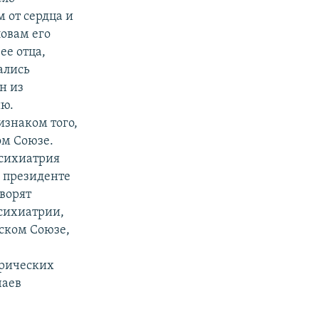
 от сердца и
ловам его
ее отца,
ались
н из
ию.
изнаком того,
ом Союзе.
психиатрия
и президенте
оворят
сихиатрии,
тском Союзе,
трических
чаев