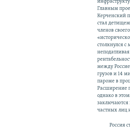
инфраструкту
Главным прое
Керченский п
стал детищем
членов своег
«историческо
столкнулся с
неподатливая
рентабельност
между Россие
грузов и 14 м
пароме в прош
Расширение п
однако в этом
заключаются 
частных лиц 
Россия 