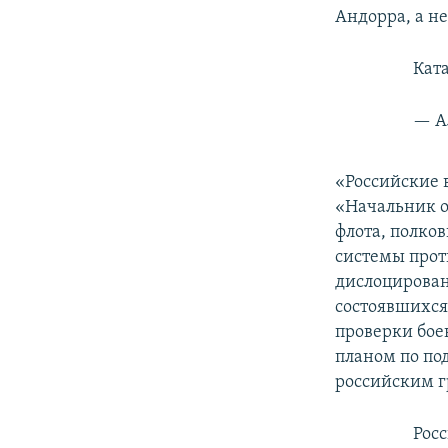
Андорра, а не
Кат
— А
«Российские 
«Начальник о
флота, полко
системы прот
дислоцирован
состоявшихся 
проверки бое
планом по по
российским 
Рос