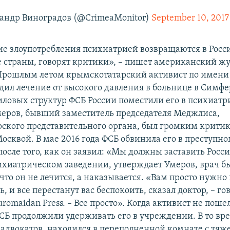
андр Виноградов (@CrimeaMonitor)
September 10, 2017
е злоупотребления психиатрией возвращаются в Росс
е страны, говорят критики», – пишет американский ж
«Прошлым летом крымскотатарский активист по имен
дил лечение от высокого давления в больнице в Симфе
иловых структур ФСБ России поместили его в психиат
меров, бывший заместитель председателя Меджлиса,
ского представительного органа, был громким крити
осквой. В мае 2016 года ФСБ обвинила его в преступн
осле того, как он заявил: «Мы должны заставить Росс
ихиатрическом заведении, утверждает Умеров, врач б
что он не лечится, а наказывается. «Вам просто нужно 
, и все перестанут вас беспокоить, сказал доктор, – г
romaidan Press. – Все просто». Когда активист не пошел
СБ продолжили удерживать его в учреждении. В то вр
о адвокатов, находился в переполненной комнате с тяж