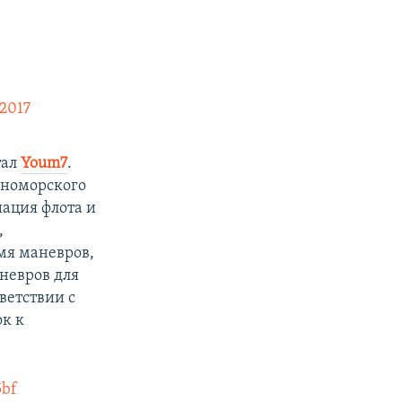
 2017
тал
Y
oum7
.
рноморского
иация флота и
,
мя маневров,
аневров для
ветствии с
ок к
5bf