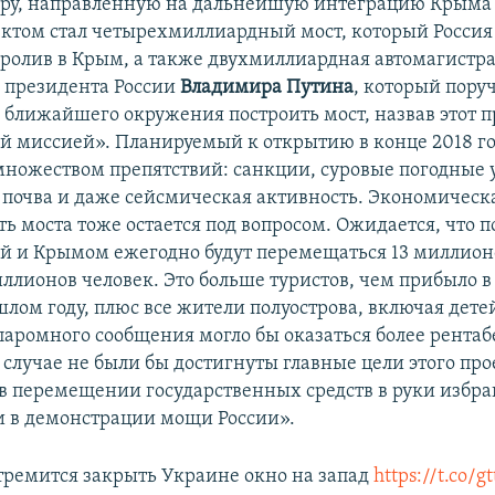
ру, направленную на дальнейшую интеграцию Крыма 
ктом стал четырехмиллиардный мост, который Россия 
ролив в Крым, а также двухмиллиардная автомагистрал
 президента России
Владимира Путина
, который пору
о ближайшего окружения построить мост, назвав этот п
й миссией». Планируемый к открытию в конце 2018 го
 множеством препятствий: санкции, суровые погодные 
 почва и даже сейсмическая активность. Экономическ
ь моста тоже остается под вопросом. Ожидается, что п
й и Крымом ежегодно будут перемещаться 13 миллион
иллионов человек. Это больше туристов, чем прибыло 
лом году, плюс все жители полуострова, включая дете
аромного сообщения могло бы оказаться более рента
 случае не были бы достигнуты главные цели этого про
в перемещении государственных средств в руки избр
и в демонстрации мощи России».
стремится закрыть Украине окно на запад
https://t.co/