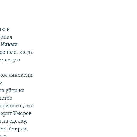
ию и
урнал
и
Ильми
рополе, когда
рическую
ком аннексии
ом
ию уйти из
ыстро
признать, что
оворит Умеров
 на сделку,
емя Умеров,
ело