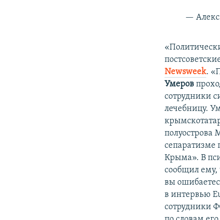
— Алекс
«Политически
постсоветски
N
ewsweek
. 
Умеров
прохо
сотрудники с
лечебницу. У
крымскотатар
полуострова М
сепаратизме п
Крыма». В пс
сообщил ему, 
вы ошибаетесь
в интервью Eu
сотрудники Ф
по словам ег