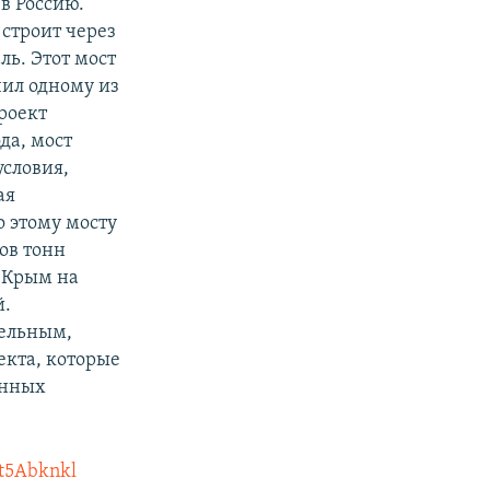
в Россию.
строит через
ь. Этот мост
чил одному из
роект
да, мост
условия,
ая
о этому мосту
ов тонн
в Крым на
й.
бельным,
екта, которые
анных
gtt5Abknkl