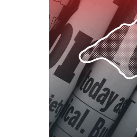
ПОБЕДИТЕЛЕЙ НЕ СУДЯТ?
КРЫМ.НЕПОКОРЕННЫЙ
ELIFBE
УКРАИНСКАЯ ПРОБЛЕМА КРЫМА