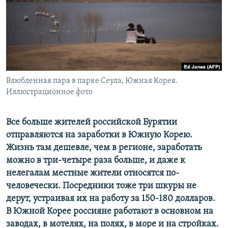
ПРИСОЕДИНЯЙТЕСЬ!
ПОБЕДИТЕЛЕЙ НЕ СУДЯТ?
КРЫМ.НЕПОКОРЕННЫЙ
ELIFBE
УКРАИНСКАЯ ПРОБЛЕМА КРЫМА
Все сайты RFE/RL
Влюбленная пара в парке Сеула, Южная Корея.
Иллюстрационное фото
Все больше жителей российской Бурятии
отправляются на заработки в Южную Корею.
Жизнь там дешевле, чем в регионе, заработать
можно в три-четыре раза больше, и даже к
нелегалам местные жители относятся по-
человечески. Посредники тоже три шкуры не
дерут, устраивая их на работу за 150-180 долларов.
В Южной Корее россияне работают в основном на
заводах, в мотелях, на полях, в море и на стройках.