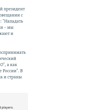
ий президент
совещании с
: "Нападать
ия – мы
жают и
оспринимать
фический
", а как
 России". В
па и страны