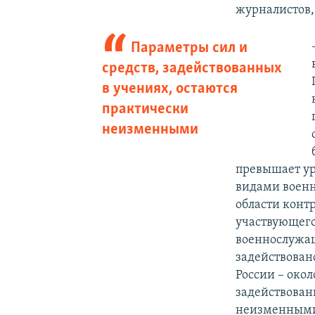
журналистов,
Параметры сил и
средств, задействованных
в учениях, остаются
практически
неизменными
превышает у
видами военн
области конт
участвующего 
военнослужащ
задействовано
России – окол
задействован
неизменным