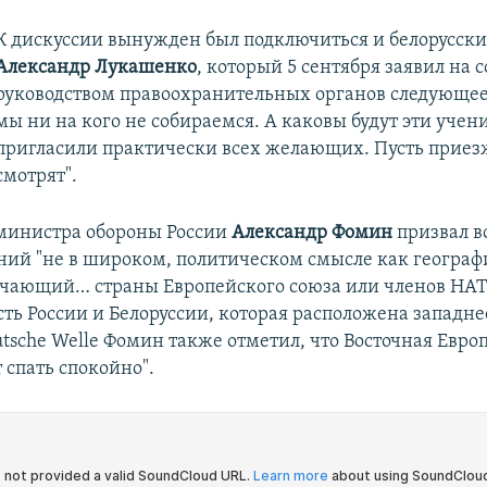
К дискуссии вынужден был подключиться и белорусск
Александр Лукашенко
, который 5 сентября заявил на 
руководством правоохранительных органов следующее
мы ни на кого не собираемся. А каковы будут эти учен
пригласили
практически всех желающих. Пусть приез
смотрят".
министра обороны России
Александр Фомин
призвал в
ний "не в широком, политическом смысле как геогра
чающий… страны Европейского союза или членов НАТО
ть России и Белоруссии, которая расположена западнее
tsche Welle Фомин также отметил, что Восточная Евро
 спать спокойно".