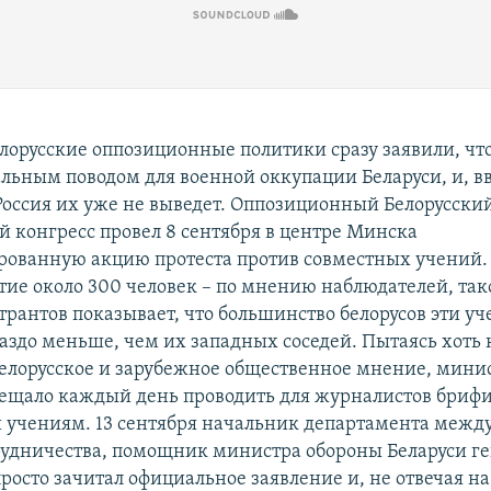
лорусские оппозиционные политики сразу заявили, чт
альным поводом для военной оккупации Беларуси, и, в
 Россия их уже не выведет. Оппозиционный Белорусски
 конгресс провел 8 сентября в центре Минска
ованную акцию протеста против совместных учений.
тие около 300 человек – по мнению наблюдателей, та
трантов показывает, что большинство белорусов эти у
раздо меньше, чем их западных соседей. Пытаясь хоть 
белорусское и зарубежное общественное мнение, мини
ещало каждый день проводить для журналистов брифи
учениям. 13 сентября начальник департамента межд
рудничества, помощник министра обороны Беларуси г
росто зачитал официальное заявление и, не отвечая н