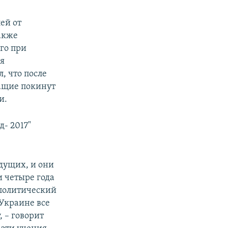
ей от
акже
го при
я
, что после
жащие покинут
и.
- 2017"
дущих, и они
и четыре года
ополитический
 Украине все
, – говорит