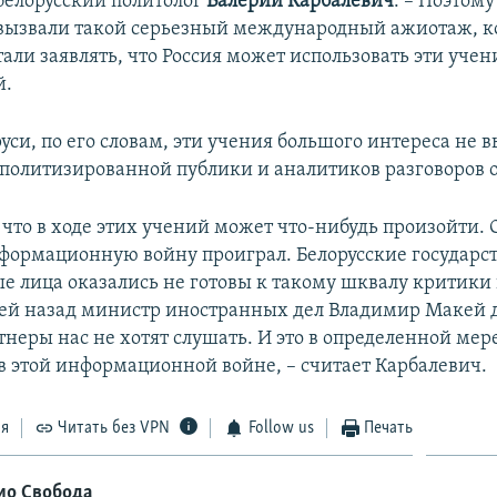
белорусский политолог
Валерий Карбалевич
. – Поэтому
вызвали такой серьезный международный ажиотаж, ко
тали заявлять, что Россия может использовать эти учен
й.
уси, по его словам, эти учения большого интереса не 
 политизированной публики и аналитиков разговоров 
, что в ходе этих учений может что-нибудь произойти
формационную войну проиграл. Белорусские государ
е лица оказались не готовы к такому шквалу критики
ей назад министр иностранных дел Владимир Макей д
тнеры нас не хотят слушать. И это в определенной ме
в этой информационной войне, – считает Карбалевич.
ся
Читать без VPN
Follow us
Печать
ио Свобода