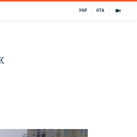
УКР
КТА
ж