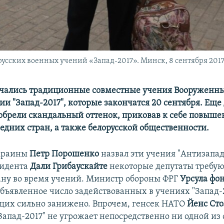
усских военных учений «Запад-2017». Минск, 8 сентября 2017
ачались традиционные совместные учения Вооруженны
ии "Запад-2017", которые закончатся 20 сентября. Еще 
брели скандальный оттенок, приковав к себе повыше
едних стран, а также белорусской общественности.
краины
Петр Порошенко
назвал эти учения "Антизападо
зидента
Дали Грибаускайте
некоторые депутаты требую
ану во время учений. Министр обороны ФРГ
Урсула фон
объявленное число задействованных в учениях "Запад-
их сильно занижено. Впрочем, генсек НАТО
Йенс Сто
"Запад-2017" не угрожает непосредственно ни одной из