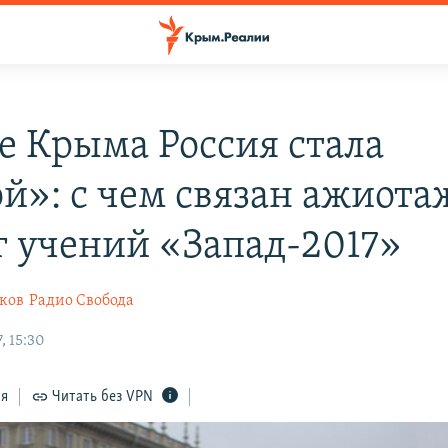
е Крыма Россия стала
ой»: с чем связан ажиота
г учений «Запад-2017»
ков
Радио Свобода
, 15:30
ся
Читать без VPN