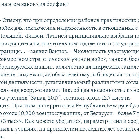
 на этом закончил брифинг.
– Отмечу, что при определении районов практических
войск для исключения напряженности в отношениях с
Польшей, Литвой, Латвией принципиально выбраны п
находящиеся на значительном отдалении от государст
границы… – заявил Воинов. – Численность участвующи
совместном стратегическом учении войск, танков, бо
бронируемых машин, количество планируемых самоле
ровень, подлежащий обязательному наблюдению за о
ой деятельности, устанавливаемый различными согл
роля над вооружениями. Так, общая численность личног
в учениях "Запад-2017", составит около 12,7 тысячи
их. При этом на территории Республики Беларусь буд
 около 10 200 военнослужащих, от Беларуси – более 7 т
о 3 тысяч. Как можете убедиться, параметры сил и сред
ных в учениях, на протяжении последних лет остаютс
и.