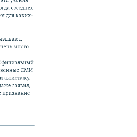
 эти учения
гда соседние
ия для каких-
вызывают,
очень много.
. Официальный
ственные СМИ
 и ажиотажу.
аже заявил,
ре признание