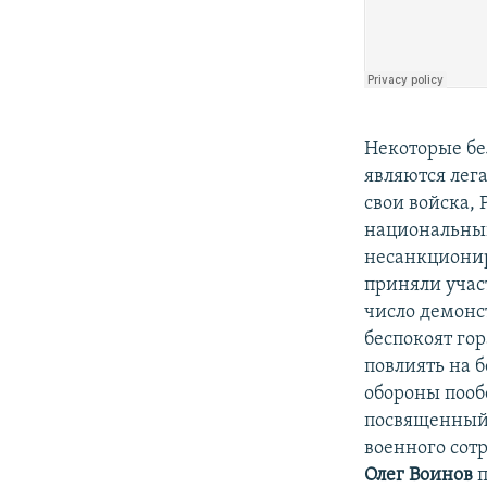
Некоторые бе
являются лег
свои войска,
национальный
несанкционир
приняли учас
число демонс
беспокоят го
повлиять на 
обороны пооб
посвященный 
военного сот
Олег Воинов
п