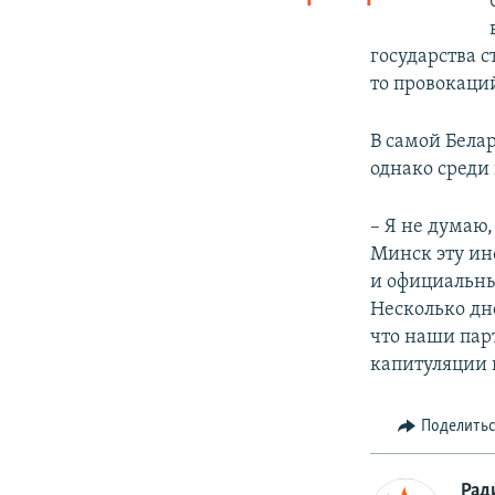
государства с
то провокаци
В самой Белар
однако среди
– Я не думаю
Минск эту ин
и официальны
Несколько дн
что наши пар
капитуляции 
Поделить
Рад