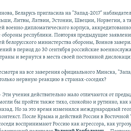
нова, Беларусь пригласила на "Запад-2017" наблюдател
ьши, Литвы, Латвии, Эстонии, Швеции, Норвегии, а т
ей военно-дипломатического корпуса, аккредитованно
 обороны республики. Повторяя предыдущие заявлени
ей белорусского министерства обороны, Воинов заверил
ений в период до 30 сентября российские военнослу
траны и вернутся в места своей постоянной дислокаци
есмотря на все заверения официального Минска, "Запад
только нервную реакцию в странах-соседях?
– Эти учения действительно мало отличаются от преды
могли бы пройти также тихо, спокойно и рутинно, как 
назад. Но за это время изменился международный ге
контекст. После Крыма и действий России в Восточной
соседи воспринимают Россию как агрессора, как угрозу