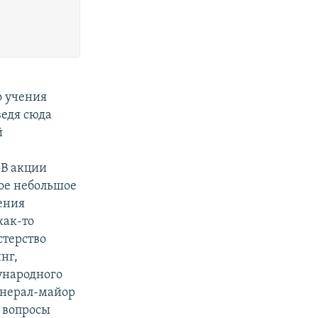
о учения
ведя сюда
й
 В акции
кое небольшое
чения
как-то
стерство
нг,
ународного
енерал-майор
а вопросы