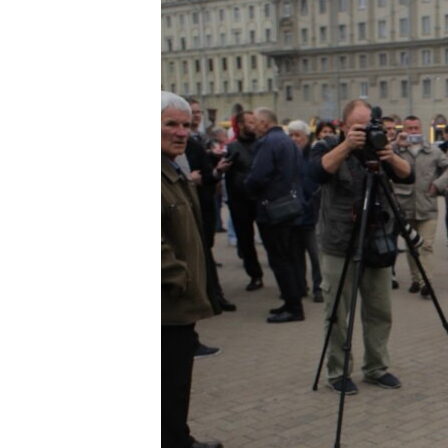
ПОБЕДИТЕЛЕЙ НЕ СУДЯТ?
КРЫМ.НЕПОКОРЕННЫЙ
ELIFBE
УКРАИНСКАЯ ПРОБЛЕМА КРЫМА