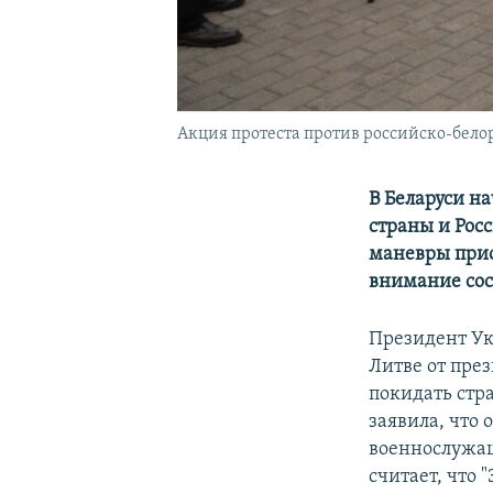
Акция протеста против российско-белор
В Беларуси н
страны и Росс
маневры прио
внимание сос
Президент У
Литве от пре
покидать стр
заявила, что 
военнослужащ
считает, что 