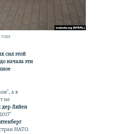
 года
х сил этой
до начала эти
нное
м", а в
т не
 дер Ляйен
2017"
лтенберг
 стран НАТО.