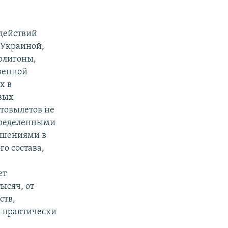
 действий
 Украиной,
олигоны,
венной
х в
евых
товылетов не
пределенными
ашениями в
о состава,
ет
ысяч, от
ств,
я практически