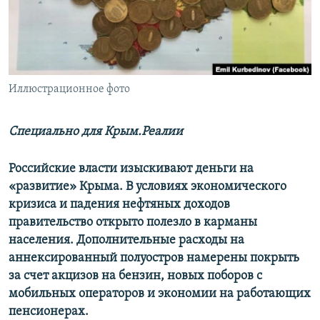
ПРИСОЕДИНЯЙТЕСЬ!
ПОБЕДИТЕЛЕЙ НЕ СУДЯТ?
КРЫМ.НЕПОКОРЕННЫЙ
ELIFBE
Иллюстрационное фото
УКРАИНСКАЯ ПРОБЛЕМА КРЫМА
Все сайты RFE/RL
Специально для Крым.Реалии
Российские власти изыскивают деньги на
«развитие» Крыма. В условиях экономического
кризиса и падения нефтяных доходов
правительство открыто полезло в карманы
населения. Дополнительные расходы на
аннексированный полуостров намерены покрыть
за счет акцизов на бензин, новых поборов с
мобильных операторов и экономии на работающих
пенсионерах.